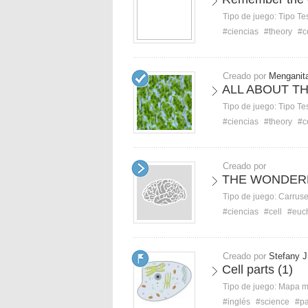
Tipo de juego:
Tipo Te
#ciencias
#theory
#c
Creado por
Menganit
ALL ABOUT T
Tipo de juego:
Tipo Te
#ciencias
#theory
#c
Creado por
THE WONDERF
Tipo de juego:
Carruse
#ciencias
#cell
#euch
Creado por
Stefany J
Cell parts (1)
Tipo de juego:
Mapa 
#inglés
#science
#pa