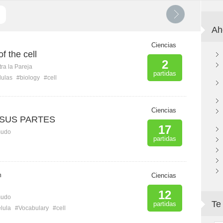
Ah
Ciencias
of the cell
2
ra la Pareja
partidas
lulas
#biology
#cell
Ciencias
 SUS PARTES
17
mudo
partidas
m
Ciencias
12
mudo
Te
partidas
lula
#Vocabulary
#cell