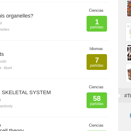
Ciencias
his organelles?
1
st
partidas
nelles
G
Idiomas
ts
7
mudo
partidas
s
#part
Ciencias
E SKELETAL SYSTEM
#T
58
g
partidas
anbody
a
Ciencias
ell theory