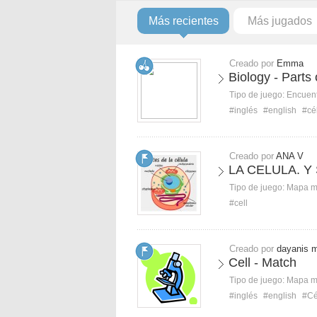
Más recientes
Más jugados
Creado por
Emma
Biology - Parts 
Tipo de juego:
Encuent
#inglés
#english
#cé
Creado por
ANA V
LA CELULA. Y
Tipo de juego:
Mapa 
#cell
Creado por
dayanis 
Cell - Match
Tipo de juego:
Mapa 
#inglés
#english
#Cé