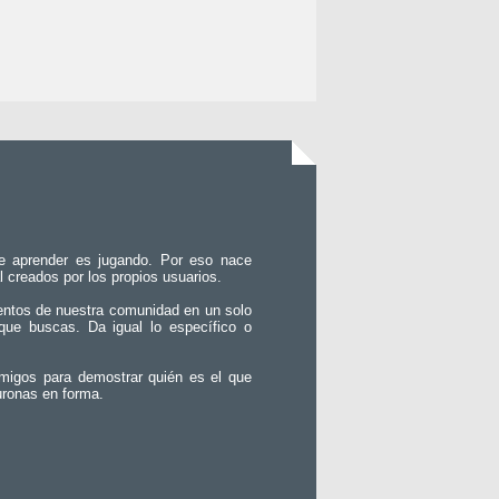
e aprender es jugando. Por eso nace
l creados por los propios usuarios.
entos de nuestra comunidad en un solo
que buscas. Da igual lo específico o
migos para demostrar quién es el que
uronas en forma.