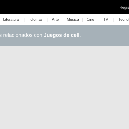
Regís
|
|
|
|
|
|
Literatura
Idiomas
Arte
Música
Cine
TV
Tecno
s relacionados con
Juegos de cell
.