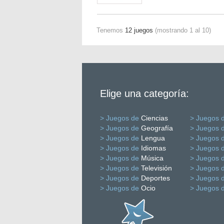
Tenemos
12 juegos
(mostrando 1 al 10)
Elige una categoría:
> Juegos de
Ciencias
> Juegos 
> Juegos de
Geografía
> Juegos 
> Juegos de
Lengua
> Juegos 
> Juegos de
Idiomas
> Juegos 
> Juegos de
Música
> Juegos 
> Juegos de
Televisión
> Juegos 
> Juegos de
Deportes
> Juegos 
> Juegos de
Ocio
> Juegos 