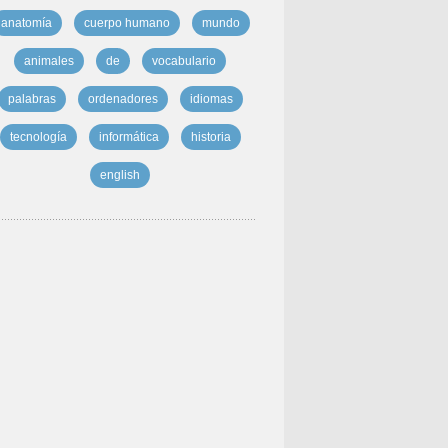
anatomía
cuerpo humano
mundo
animales
de
vocabulario
palabras
ordenadores
idiomas
tecnología
informática
historia
english