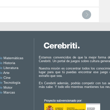
Estamos convencidos de que la mejor forma d
de
Matemáticas
Cerebriti. Un portal de juegos sobre cultura genera
de
Historia
de
Literatura
Nuestra misión es concentrar todos los conocimi
lugar para que tú puedas encontrar ese juego 
de
Arte
extraño que sea.
de
Cine
de
Tecnología
En Cerebriti además, podrás competir con tus a
más sabe. Y todo ello mientras mantienes tus ne
de
Motor
de
Marcas