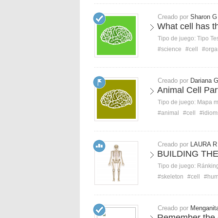
Creado por
Sharon G
What cell has t
Tipo de juego:
Tipo Te
#science
#cell
#orga
Creado por
Dariana 
Animal Cell Par
Tipo de juego:
Mapa 
#animal
#cell
#idiom
Creado por
LAURA R
BUILDING TH
Tipo de juego:
Ránkin
#skeleton
#cell
#hum
Creado por
Menganit
Remember the c