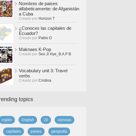
Nombres de paises
alfabeticamente: de Afganistán
a Cuba
Creado por
Horizon T
¿Conoces las capitales de
Ecuador?
Creado por
Pablo D
Maknaes K-Pop
Creado por
Seo Ji Hye_B.A.P B
Vocabulary unit 3: Travel
verbs
Creado por
Cristina
rending topics
inglés
English
20
ciencias
capitales
países
geografía