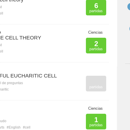
6
st
partidas
ell
a
Ciencias
HE CELL THEORY
2
st
partidas
ell
UL EUCHARITIC CELL
l de preguntas
partidas
aritic
Ciencias
1
mudo
partidas
rts
#English
#cell