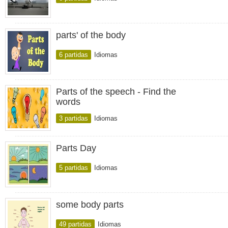
parts' of the body
6 partidas
Idiomas
Parts of the speech - Find the
words
3 partidas
Idiomas
Parts Day
5 partidas
Idiomas
some body parts
49 partidas
Idiomas