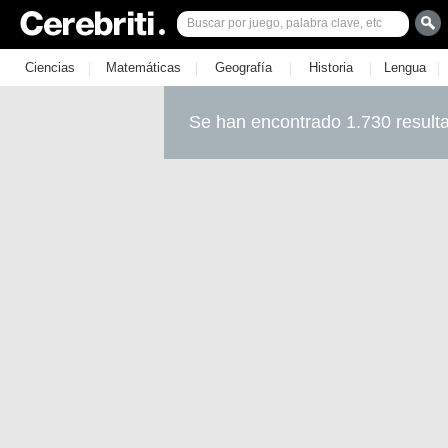
|
|
|
|
|
Ciencias
Matemáticas
Geografía
Historia
Lengua
Se han encontrado 1.730 result