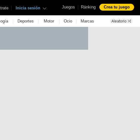
|
Juegos
Ránking
Crea tu juego
|
trate
Inicia sesión
|
|
|
|
logía
Deportes
Motor
Ocio
Marcas