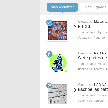
Más recientes
Más jugados
Creado por
Margarita
Fisio 1
Tipo de juego:
Tipo Te
#anatomía
#cuerpo 
Creado por
NADIA A
Siete partes de 
Tipo de juego:
Mapa 
#animales
#partes
#
Creado por
NADIA A
Escribe las par
Tipo de juego:
Lista e
#animales
#partes
#