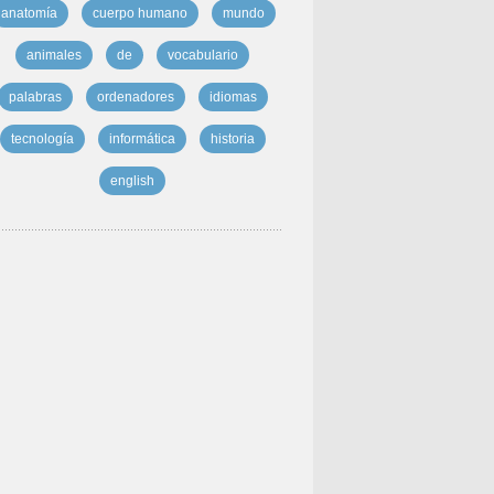
anatomía
cuerpo humano
mundo
animales
de
vocabulario
palabras
ordenadores
idiomas
tecnología
informática
historia
english