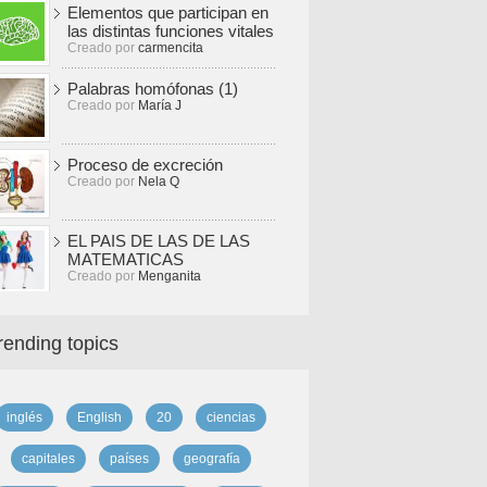
Elementos que participan en
las distintas funciones vitales
Creado por
carmencita
Palabras homófonas (1)
Creado por
María J
Proceso de excreción
Creado por
Nela Q
EL PAIS DE LAS DE LAS
MATEMATICAS
Creado por
Menganita
rending topics
inglés
English
20
ciencias
capitales
países
geografía