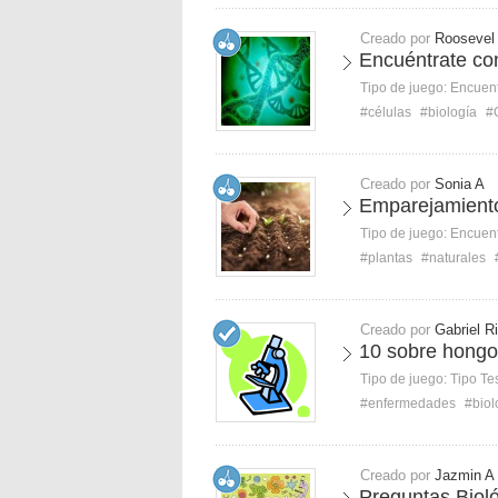
Creado por
Roosevel
Encuéntrate co
Tipo de juego:
Encuent
#células
#biología
#
Creado por
Sonia A
Emparejamiento
Tipo de juego:
Encuent
#plantas
#naturales
Creado por
Gabriel R
10 sobre hong
Tipo de juego:
Tipo Te
#enfermedades
#biol
Creado por
Jazmin A
Preguntas Biol