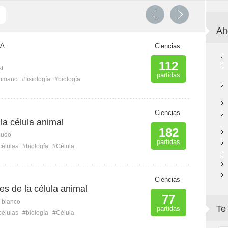
Ah
 A
Ciencias
112
st
partidas
humano
#fisiología
#biología
Ciencias
la célula animal
182
mudo
partidas
células
#biología
#Célula
Ciencias
tes de la célula animal
77
n blanco
Te
partidas
células
#biología
#Célula