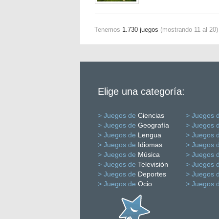
Tenemos
1.730 juegos
(mostrando 11 al 20)
Elige una categoría:
> Juegos de
Ciencias
> Juegos 
> Juegos de
Geografía
> Juegos 
> Juegos de
Lengua
> Juegos 
> Juegos de
Idiomas
> Juegos 
> Juegos de
Música
> Juegos 
> Juegos de
Televisión
> Juegos 
> Juegos de
Deportes
> Juegos 
> Juegos de
Ocio
> Juegos 