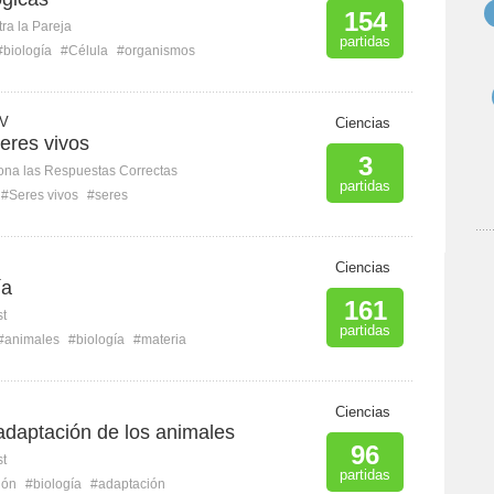
154
ra la Pareja
partidas
#biología
#Célula
#organismos
V
Ciencias
eres vivos
3
ona las Respuestas Correctas
partidas
#Seres vivos
#seres
Ciencias
ía
161
st
partidas
#animales
#biología
#materia
Ciencias
 adaptación de los animales
96
st
partidas
ión
#biología
#adaptación