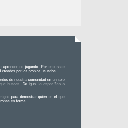
e aprender es jugando. Por eso nace
l creados por los propios usuarios.
entos de nuestra comunidad en un solo
que buscas. Da igual lo específico o
migos para demostrar quién es el que
uronas en forma.