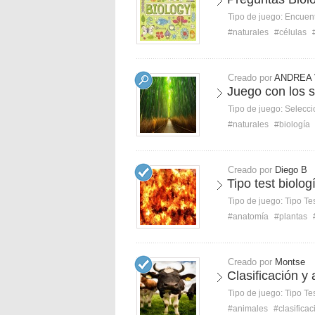
Tipo de juego:
Encuent
#naturales
#células
Creado por
ANDREA 
Juego con los s
Tipo de juego:
Selecci
#naturales
#biología
Creado por
Diego B
Tipo test biolog
Tipo de juego:
Tipo Te
#anatomía
#plantas
Creado por
Montse
Clasificación y
Tipo de juego:
Tipo Te
#animales
#clasificac