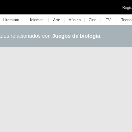
Regís
|
|
|
|
|
|
Literatura
Idiomas
Arte
Música
Cine
TV
Tecno
ados relacionados con
Juegos de biología
.