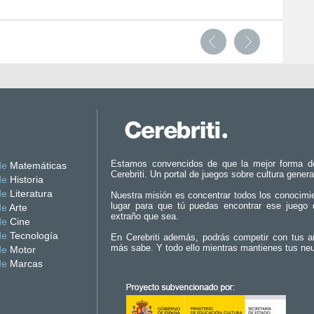
Estamos convencidos de que la mejor forma d
de
Matemáticas
Cerebriti. Un portal de juegos sobre cultura genera
de
Historia
de
Literatura
Nuestra misión es concentrar todos los conocimi
lugar para que tú puedas encontrar ese juego 
de
Arte
extraño que sea.
de
Cine
de
Tecnología
En Cerebriti además, podrás competir con tus a
más sabe. Y todo ello mientras mantienes tus ne
de
Motor
de
Marcas