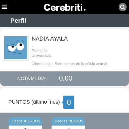
Perfil
NADIA AYALA
-
Profesión:
Universidad:
Último juego: Siete partes de la célula animal
0,00
NOTA MEDIA:
0
PUNTOS (último mes)
Juegos JUGADOS
Juegos CREADOS