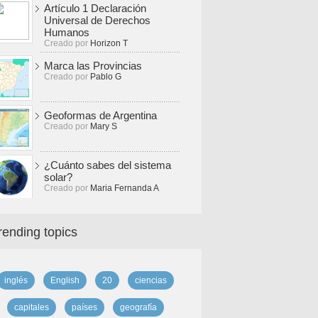
Artículo 1 Declaración
Universal de Derechos
Humanos
Creado por
Horizon T
Marca las Provincias
Creado por
Pablo G
Geoformas de Argentina
Creado por
Mary S
¿Cuánto sabes del sistema
solar?
Creado por
Maria Fernanda A
rending topics
inglés
English
20
ciencias
capitales
países
geografía