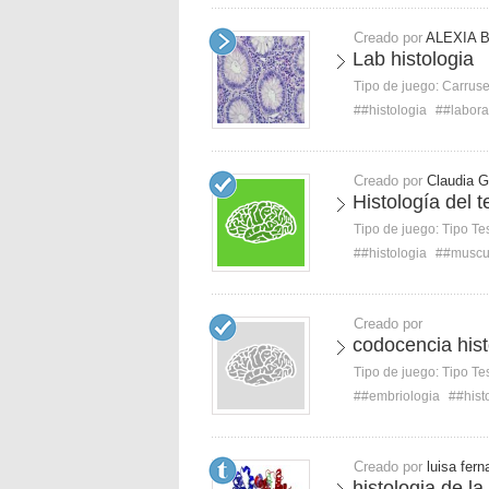
Creado por
ALEXIA 
Lab histologia
Tipo de juego:
Carruse
##histologia
##labora
Creado por
Claudia G
Histología del t
Tipo de juego:
Tipo Te
##histologia
##muscu
Creado por
codocencia hist
Tipo de juego:
Tipo Te
##embriologia
##hist
Creado por
luisa fer
histologia de la