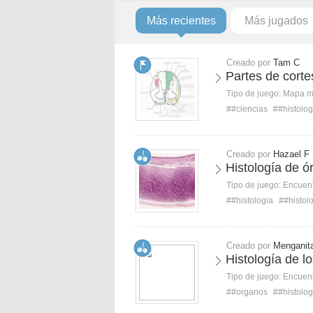
Más recientes
Más jugados
Creado por
Tam C
Partes de corte
Tipo de juego:
Mapa 
##ciencias
##histolog
Creado por
Hazael F
Histología de ó
Tipo de juego:
Encuent
##histologia
##histol
Creado por
Menganit
Histología de l
Tipo de juego:
Encuent
##organos
##histolog