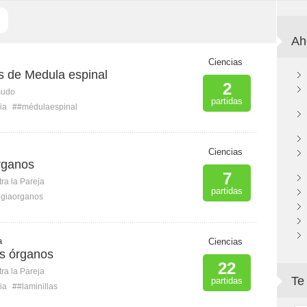
Ah
Ciencias
s de Medula espinal
2
mudo
partidas
ia
##médulaespinal
Ciencias
rganos
7
ra la Pareja
partidas
ogiaorganos
a
Ciencias
os órganos
22
ra la Pareja
Te
partidas
ia
##laminillas