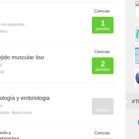
B
Ciencias
1
l de preguntas
partidas
torio
Ciencias
ejido muscular liso
2
st
partidas
lar
ología y embriologia
#T
st
partidas
ologia
#para todos
nanda p
Ciencias
 miosina