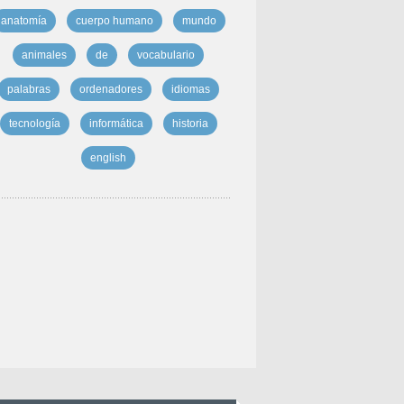
anatomía
cuerpo humano
mundo
animales
de
vocabulario
palabras
ordenadores
idiomas
tecnología
informática
historia
english