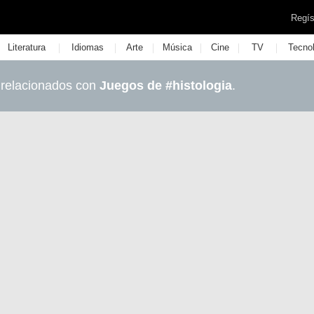
Regís
|
|
|
|
|
|
Literatura
Idiomas
Arte
Música
Cine
TV
Tecno
 relacionados con
Juegos de #histologia
.