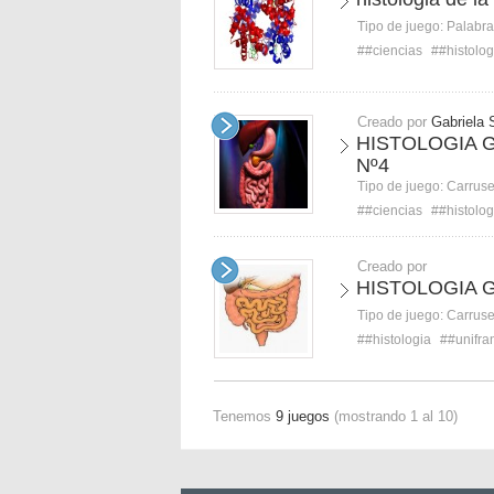
Tipo de juego:
Palabra
##ciencias
##histolog
Creado por
Gabriela 
HISTOLOGIA 
Nº4
Tipo de juego:
Carruse
##ciencias
##histolog
Creado por
HISTOLOGIA 
Tipo de juego:
Carruse
##histologia
##unifra
Tenemos
9 juegos
(mostrando 1 al 10)