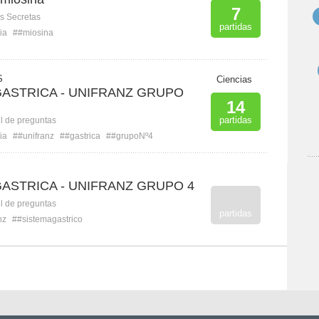
7
s Secretas
partidas
ia
##miosina
S
Ciencias
GASTRICA - UNIFRANZ GRUPO
14
partidas
l de preguntas
ia
##unifranz
##gastrica
##grupoNº4
GASTRICA - UNIFRANZ GRUPO 4
l de preguntas
partidas
nz
##sistemagastrico