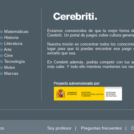
Estamos convencidos de que la mejor forma d
de
Matemáticas
Cerebriti. Un portal de juegos sobre cultura genera
de
Historia
de
Literatura
Nuestra misión es concentrar todos los conocimi
lugar para que tú puedas encontrar ese juego 
de
Arte
extraño que sea.
de
Cine
de
Tecnología
En Cerebriti además, podrás competir con tus a
más sabe. Y todo ello mientras mantienes tus ne
de
Motor
de
Marcas
os.
Soy profesor
|
Preguntas frecuentes
|
C