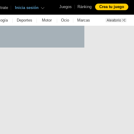
|
Juegos
Ránking
Crea tu juego
|
trate
Inicia sesión
|
|
|
|
logía
Deportes
Motor
Ocio
Marcas