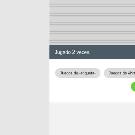
2
Jugado
veces.
gia
Juegos de -etiqueta-
Juegos de #his
!!