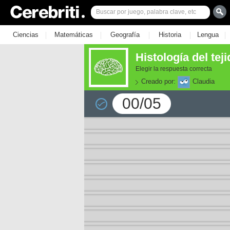
|
|
|
|
|
Ciencias
Matemáticas
Geografía
Historia
Lengua
Histología del tej
Elegir la respuesta correcta
Creado por:
Claudia
00/05