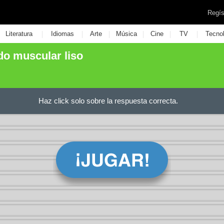
Regís
|
|
|
|
|
|
Literatura
Idiomas
Arte
Música
Cine
TV
Tecno
ido muscular liso
Haz click solo sobre la respuesta correcta.