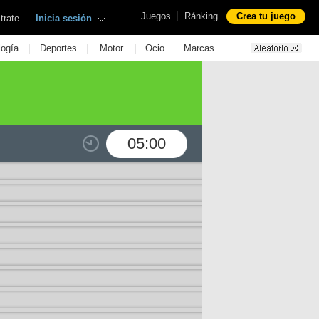
|
Juegos
Ránking
Crea tu juego
|
trate
Inicia sesión
|
|
|
|
logía
Deportes
Motor
Ocio
Marcas
05:00