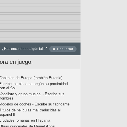
¿Has encontrado algún fallo?
ora en juego:
Capitales de Europa (también Eurasia)
Escribe los planetas según su proximidad
con el Sol
Vocalista y grupo musical - Escribe sus
nombres
Modelos de coches - Escribe su fabricante
Títulos de películas mal traducidas al
español II
Ciudades romanas en Hispania
Obras principales de Miguel Ángel