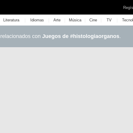
Regís
|
|
|
|
|
|
Literatura
Idiomas
Arte
Música
Cine
TV
Tecno
 relacionados con
Juegos de #histologiaorganos
.