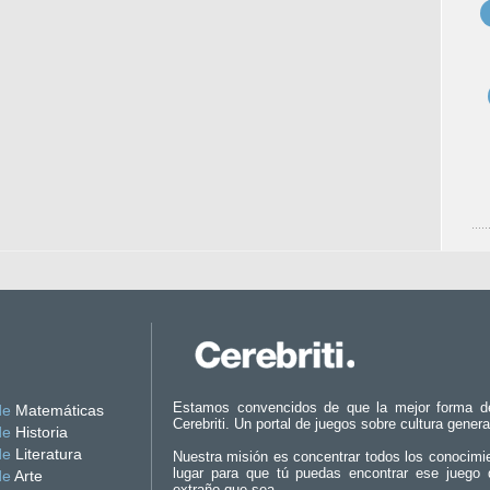
Estamos convencidos de que la mejor forma d
de
Matemáticas
Cerebriti. Un portal de juegos sobre cultura genera
de
Historia
de
Literatura
Nuestra misión es concentrar todos los conocimi
lugar para que tú puedas encontrar ese juego 
de
Arte
extraño que sea.