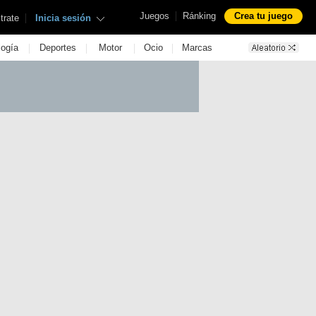
|
Juegos
Ránking
Crea tu juego
|
trate
Inicia sesión
|
|
|
|
logía
Deportes
Motor
Ocio
Marcas