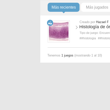
Más recientes
Más jugados
Creado por
Hazael F
Histología de ó
Tipo de juego:
Encuent
##histologia
##histol
Tenemos
1 juegos
(mostrando 1 al 10)