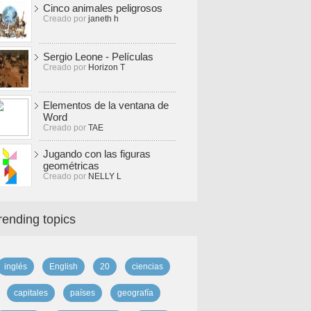
Cinco animales peligrosos
Creado por
janeth h
Sergio Leone - Películas
Creado por
Horizon T
Elementos de la ventana de
Word
Creado por
TAE
Jugando con las figuras
geométricas
Creado por
NELLY L
rending topics
inglés
English
20
ciencias
capitales
países
geografía