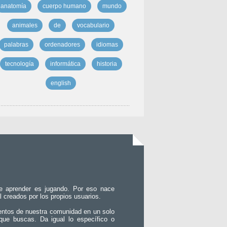
anatomía
cuerpo humano
mundo
animales
de
vocabulario
palabras
ordenadores
idiomas
tecnología
informática
historia
english
e aprender es jugando. Por eso nace
l creados por los propios usuarios.
entos de nuestra comunidad en un solo
que buscas. Da igual lo específico o