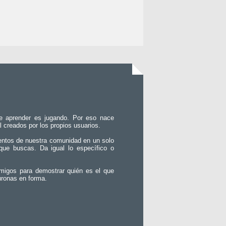
e aprender es jugando. Por eso nace
l creados por los propios usuarios.
entos de nuestra comunidad en un solo
que buscas. Da igual lo específico o
migos para demostrar quién es el que
uronas en forma.