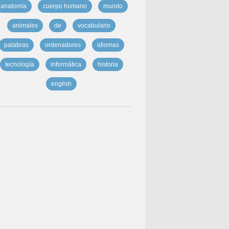
anatomía
cuerpo humano
mundo
animales
de
vocabulario
palabras
ordenadores
idiomas
tecnología
informática
historia
english