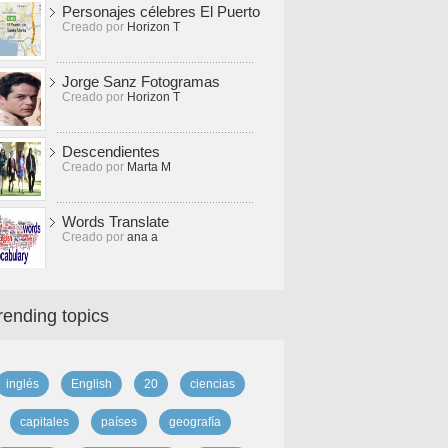
Personajes célebres El Puerto
Creado por
Horizon T
Jorge Sanz Fotogramas
Creado por
Horizon T
Descendientes
Creado por
Marta M
Words Translate
Creado por
ana a
rending topics
inglés
English
20
ciencias
capitales
países
geografía