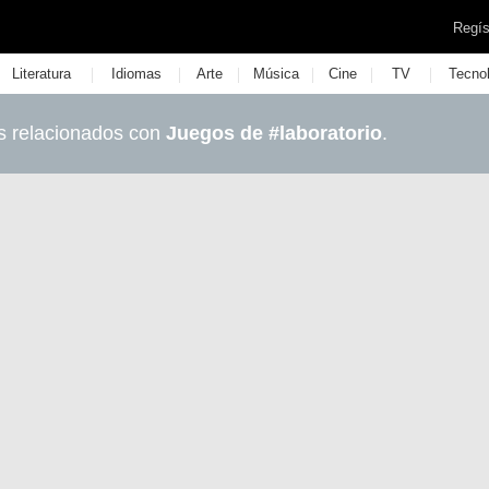
Regís
|
|
|
|
|
|
Literatura
Idiomas
Arte
Música
Cine
TV
Tecno
s relacionados con
Juegos de #laboratorio
.