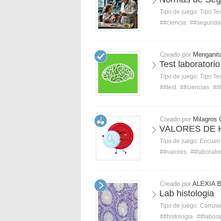
Tipo de juego:
Tipo Te
##ciencia
##segurida
Creado por
Menganit
Test laboratorio
Tipo de juego:
Tipo Te
##test
##ciencias
##
Creado por
Milagros 
VALORES DE
Tipo de juego:
Encuent
##valores
##laborator
Creado por
ALEXIA 
Lab histologia
Tipo de juego:
Carruse
##histologia
##labora