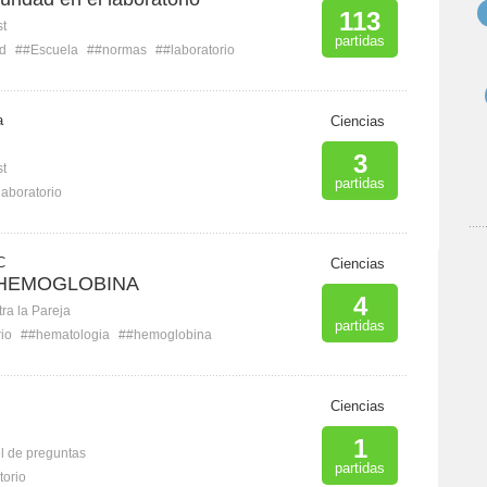
113
st
partidas
d
##Escuela
##normas
##laboratorio
a
Ciencias
3
st
partidas
laboratorio
C
Ciencias
 HEMOGLOBINA
4
ra la Pareja
partidas
io
##hematologia
##hemoglobina
B
Ciencias
1
l de preguntas
partidas
torio