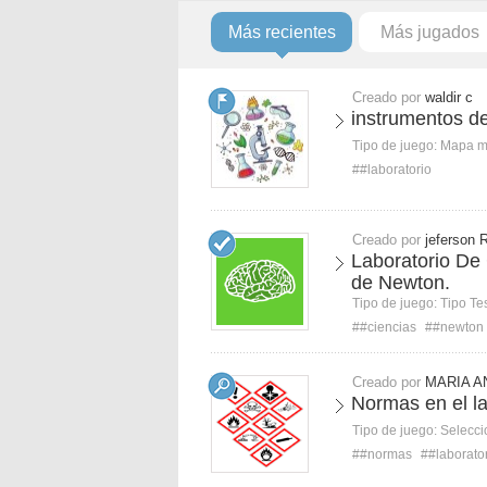
Más recientes
Más jugados
Creado por
waldir c
instrumentos de
Tipo de juego:
Mapa 
##laboratorio
Creado por
jeferson 
Laboratorio De 
de Newton.
Tipo de juego:
Tipo Te
##ciencias
##newton
Creado por
MARIA A
Normas en el la
Tipo de juego:
Selecci
##normas
##laborato