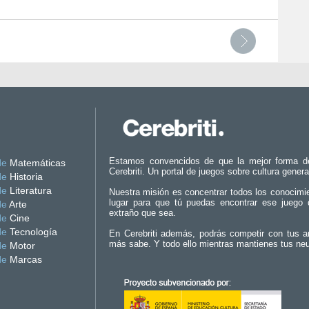
Estamos convencidos de que la mejor forma d
de
Matemáticas
Cerebriti. Un portal de juegos sobre cultura genera
de
Historia
de
Literatura
Nuestra misión es concentrar todos los conocimi
lugar para que tú puedas encontrar ese juego 
de
Arte
extraño que sea.
de
Cine
de
Tecnología
En Cerebriti además, podrás competir con tus a
más sabe. Y todo ello mientras mantienes tus ne
de
Motor
de
Marcas