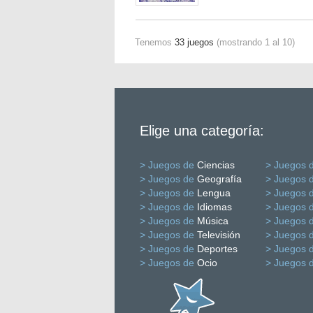
Tenemos
33 juegos
(mostrando 1 al 10)
Elige una categoría:
> Juegos de
Ciencias
> Juegos 
> Juegos de
Geografía
> Juegos 
> Juegos de
Lengua
> Juegos 
> Juegos de
Idiomas
> Juegos 
> Juegos de
Música
> Juegos 
> Juegos de
Televisión
> Juegos 
> Juegos de
Deportes
> Juegos 
> Juegos de
Ocio
> Juegos 