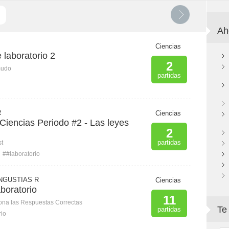
Ah
Ciencias
 laboratorio 2
2
mudo
partidas
R
Ciencias
Ciencias Periodo #2 - Las leyes
2
partidas
st
##laboratorio
NGUSTIAS R
Ciencias
boratorio
11
ona las Respuestas Correctas
Te
partidas
rio