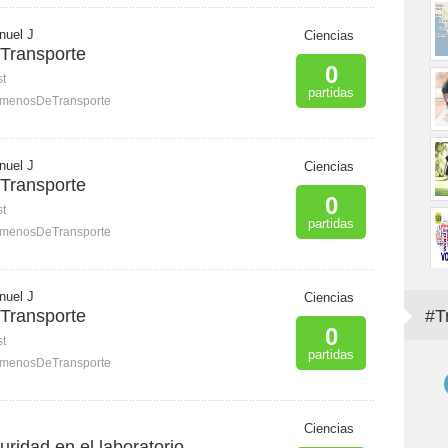
nuel J
Ciencias
Transporte
0
st
partidas
menosDeTransporte
nuel J
Ciencias
Transporte
0
st
partidas
menosDeTransporte
nuel J
Ciencias
Transporte
#T
0
st
partidas
menosDeTransporte
Ciencias
ridad en el laboratorio