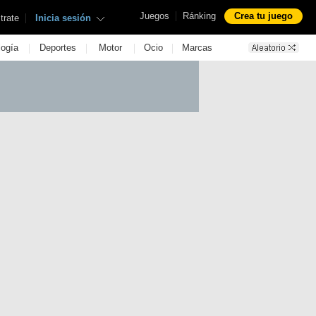
|
Juegos
Ránking
Crea tu juego
|
trate
Inicia sesión
|
|
|
|
logía
Deportes
Motor
Ocio
Marcas