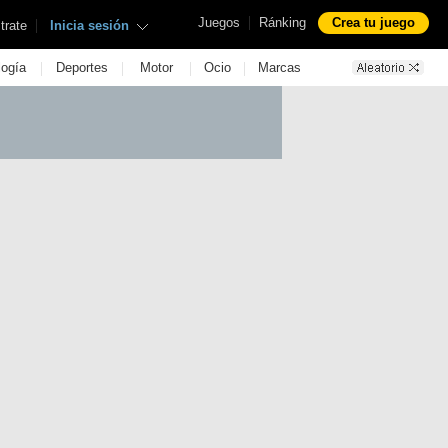
|
Juegos
Ránking
Crea tu juego
|
trate
Inicia sesión
|
|
|
|
logía
Deportes
Motor
Ocio
Marcas