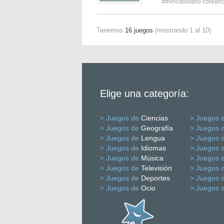
##vocabulario corean
Tenemos
16 juegos
(mostrando 1 al 10)
Elige una categoría:
> Juegos de
Ciencias
> Juegos 
> Juegos de
Geografía
> Juegos 
> Juegos de
Lengua
> Juegos 
> Juegos de
Idiomas
> Juegos 
> Juegos de
Música
> Juegos 
> Juegos de
Televisión
> Juegos 
> Juegos de
Deportes
> Juegos 
> Juegos de
Ocio
> Juegos 