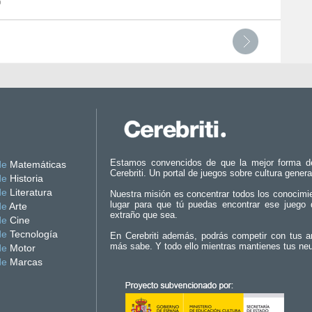
o
Estamos convencidos de que la mejor forma d
de
Matemáticas
Cerebriti. Un portal de juegos sobre cultura genera
de
Historia
de
Literatura
Nuestra misión es concentrar todos los conocimi
lugar para que tú puedas encontrar ese juego 
de
Arte
extraño que sea.
de
Cine
de
Tecnología
En Cerebriti además, podrás competir con tus a
más sabe. Y todo ello mientras mantienes tus ne
de
Motor
de
Marcas