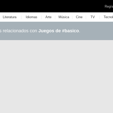
Regís
|
|
|
|
|
|
Literatura
Idiomas
Arte
Música
Cine
TV
Tecno
s relacionados con
Juegos de #basico
.