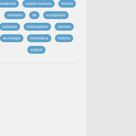
anatomía
cuerpo humano
mundo
animales
de
vocabulario
palabras
ordenadores
idiomas
tecnología
informática
historia
english