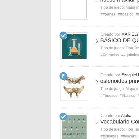
Tipo de juego:
Mapa 
##partes
##basico
#
Creado por
MARIELY
BÁSICO DE Q
Tipo de juego:
Tipo Te
##ciencias
##quimica
Creado por
Ezequiel 
esfenoides prin
Tipo de juego:
Mapa 
##huesos
##basico
Creado por
Aloha
Vocabulario Co
Tipo de juego:
Tipo Te
##idiomas
##vocabul