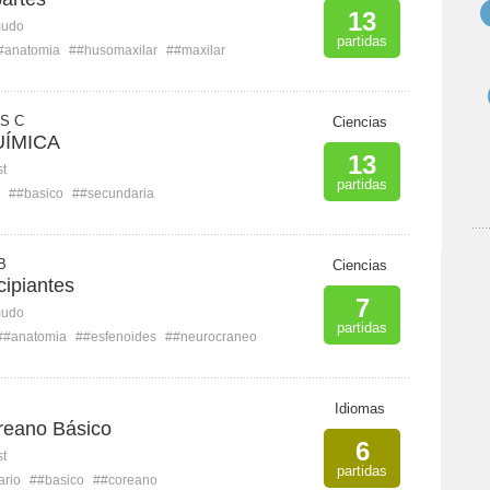
13
mudo
partidas
#anatomia
##husomaxilar
##maxilar
S C
Ciencias
UÍMICA
13
st
partidas
##basico
##secundaria
B
Ciencias
cipiantes
7
mudo
partidas
##anatomia
##esfenoides
##neurocraneo
Idiomas
reano Básico
6
st
partidas
ario
##basico
##coreano