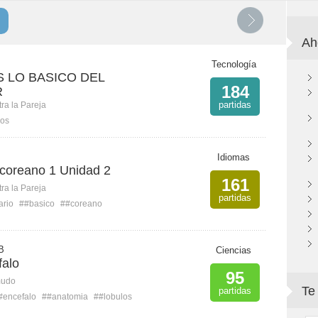
Ah
Tecnología
 LO BASICO DEL
184
R
partidas
ra la Pareja
os
Idiomas
 coreano 1 Unidad 2
161
ra la Pareja
partidas
ario
##basico
##coreano
B
Ciencias
falo
95
mudo
Te
partidas
#encefalo
##anatomia
##lobulos