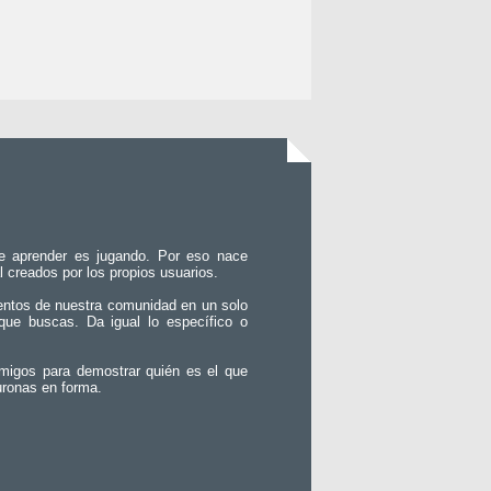
e aprender es jugando. Por eso nace
l creados por los propios usuarios.
entos de nuestra comunidad en un solo
que buscas. Da igual lo específico o
migos para demostrar quién es el que
uronas en forma.