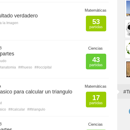
Matemáticas
sultado verdadero
53
ca la Imagen
partidas
B
Ciencias
 partes
43
mudo
partidas
#anatomia
##hueso
##occipital
a
Matemáticas
sico para calcular un triangulo
#T
17
partidas
st
sico
##calcular
##triangulo
B
Ciencias
partes