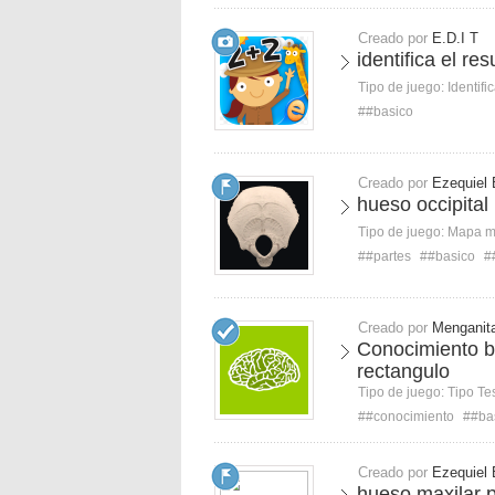
Creado por
E.D.I T
identifica el re
Tipo de juego:
Identifi
##basico
Creado por
Ezequiel 
hueso occipital
Tipo de juego:
Mapa 
##partes
##basico
#
Creado por
Menganit
Conocimiento ba
rectangulo
Tipo de juego:
Tipo Te
##conocimiento
##ba
Creado por
Ezequiel 
hueso maxilar 