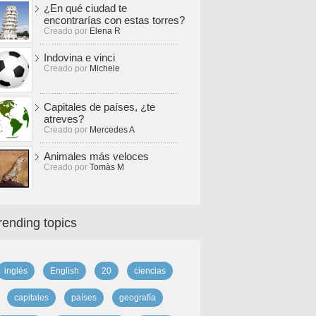
¿En qué ciudad te
encontrarías con estas torres?
Creado por
Elena R
Indovina e vinci
Creado por
Michele
Capitales de países, ¿te
atreves?
Creado por
Mercedes A
Animales más veloces
Creado por
Tomàs M
rending topics
inglés
English
20
ciencias
capitales
países
geografía