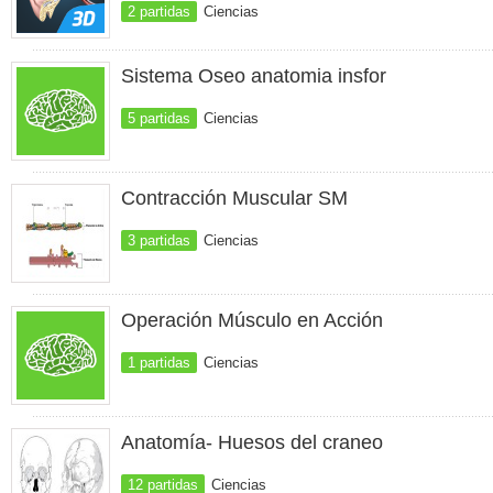
2 partidas
Ciencias
Sistema Oseo anatomia insfor
5 partidas
Ciencias
Contracción Muscular SM
3 partidas
Ciencias
Operación Músculo en Acción
1 partidas
Ciencias
Anatomía- Huesos del craneo
12 partidas
Ciencias