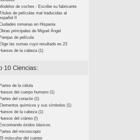
Modelos de coches - Escribe su fabricante
Títulos de películas mal traducidas al
español II
Ciudades romanas en Hispania
Obras principales de Miguel Ángel
Parejas de película
Elige las sumas cuyo resultado es 23
Huesos de la cabeza (1)
p 10 Ciencias:
Partes de la célula
Huesos del cuerpo humano (1)
Partes del corazón (1)
Elementos químicos y sus símbolos (1)
Huesos de la cabeza (1)
Huesos del cráneo (I)
Encontrando óxidos básicos.
Partes del microscopio
25 músculos del cuerpo