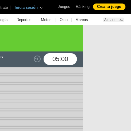
|
Juegos
Ránking
Crea tu juego
|
trate
Inicia sesión
|
|
|
|
logía
Deportes
Motor
Ocio
Marcas
as
05:00