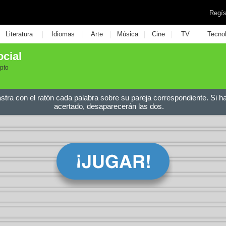
Regís
|
|
|
|
|
|
Literatura
Idiomas
Arte
Música
Cine
TV
Tecno
cial
pto
astra con el ratón cada palabra sobre su pareja correspondiente. Si h
acertado, desaparecerán las dos.