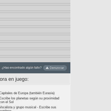
¿Has encontrado algún fallo?
ora en juego:
Capitales de Europa (también Eurasia)
Escribe los planetas según su proximidad
con el Sol
Vocalista y grupo musical - Escribe sus
nombres