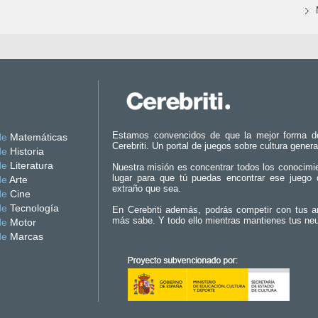
Estamos convencidos de que la mejor forma d
de
Matemáticas
Cerebriti. Un portal de juegos sobre cultura genera
de
Historia
de
Literatura
Nuestra misión es concentrar todos los conocimi
lugar para que tú puedas encontrar ese juego 
de
Arte
extraño que sea.
de
Cine
de
Tecnología
En Cerebriti además, podrás competir con tus a
más sabe. Y todo ello mientras mantienes tus ne
de
Motor
de
Marcas