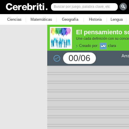
|
|
|
|
|
Ciencias
Matemáticas
Geografía
Historia
Lengua
El pensamiento so
Une cada definición con su conce
Creado por:
clara
00/06
Arr