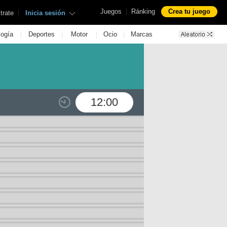
|
Juegos
Ránking
Crea tu juego
|
trate
Inicia sesión
|
|
|
|
logía
Deportes
Motor
Ocio
Marcas
12:00