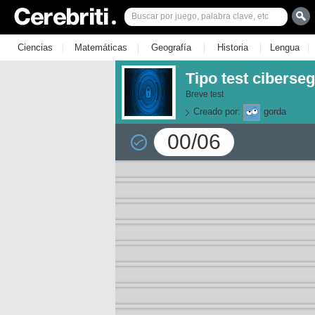
|
|
|
|
|
Ciencias
Matemáticas
Geografía
Historia
Lengua
Tipo test ciberse
Breve test
Creado por:
gorda
00/06