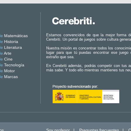
Estamos convencidos de que la mejor forma d
de
Matemáticas
Cerebriti. Un portal de juegos sobre cultura genera
de
Historia
de
Literatura
Nuestra misión es concentrar todos los conocimi
lugar para que tú puedas encontrar ese juego 
de
Arte
extraño que sea.
de
Cine
de
Tecnología
En Cerebriti además, podrás competir con tus a
más sabe. Y todo ello mientras mantienes tus ne
de
Motor
de
Marcas
os.
Soy profesor
|
Preguntas frecuentes
|
C