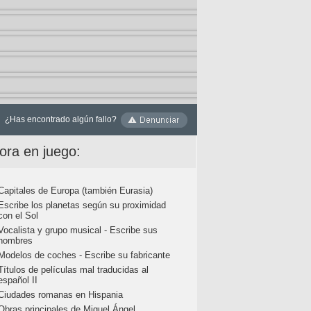
¿Has encontrado algún fallo?
ora en juego:
Capitales de Europa (también Eurasia)
Escribe los planetas según su proximidad
con el Sol
Vocalista y grupo musical - Escribe sus
nombres
Modelos de coches - Escribe su fabricante
Títulos de películas mal traducidas al
español II
Ciudades romanas en Hispania
Obras principales de Miguel Ángel