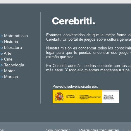
Estamos convencidos de que la mejor forma d
de
Matemáticas
Cerebriti. Un portal de juegos sobre cultura genera
de
Historia
de
Literatura
Nuestra misión es concentrar todos los conocimi
lugar para que tú puedas encontrar ese juego 
de
Arte
extraño que sea.
de
Cine
de
Tecnología
En Cerebriti además, podrás competir con tus a
más sabe. Y todo ello mientras mantienes tus ne
de
Motor
de
Marcas
os.
Soy profesor
|
Preguntas frecuentes
|
C