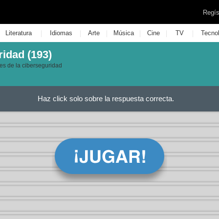
Regís
|
|
|
|
|
|
Literatura
Idiomas
Arte
Música
Cine
TV
Tecno
ridad (193)
es de la ciberseguridad
Haz click solo sobre la respuesta correcta.