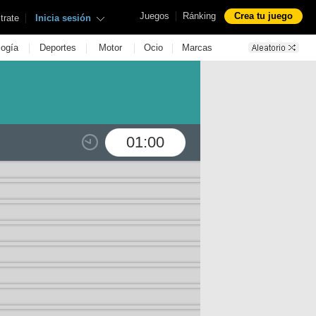
|
Juegos
Ránking
Crea tu juego
|
trate
Inicia sesión
|
|
|
|
logía
Deportes
Motor
Ocio
Marcas
01:00