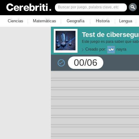
|
|
|
|
|
Ciencias
Matemáticas
Geografía
Historia
Lengua
Test de cibersegu
Este juego es para saber que sab
Creado por:
nayra
00/06