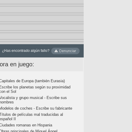
¿Has encontrado algún fallo?
ora en juego:
Capitales de Europa (también Eurasia)
Escribe los planetas según su proximidad
con el Sol
Vocalista y grupo musical - Escribe sus
nombres
Modelos de coches - Escribe su fabricante
Títulos de películas mal traducidas al
español II
Ciudades romanas en Hispania
Obras principales de Miguel Ángel