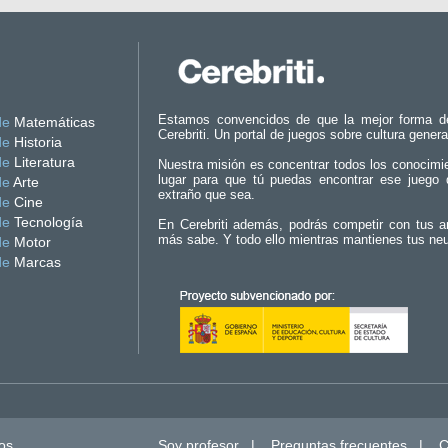
Estamos convencidos de que la mejor forma d
de
Matemáticas
Cerebriti. Un portal de juegos sobre cultura genera
de
Historia
de
Literatura
Nuestra misión es concentrar todos los conocimi
lugar para que tú puedas encontrar ese juego 
de
Arte
extraño que sea.
de
Cine
de
Tecnología
En Cerebriti además, podrás competir con tus a
más sabe. Y todo ello mientras mantienes tus ne
de
Motor
de
Marcas
os.
Soy profesor
|
Preguntas frecuentes
|
C