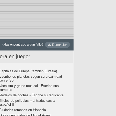
¿Has encontrado algún fallo?
ora en juego:
Capitales de Europa (también Eurasia)
Escribe los planetas según su proximidad
con el Sol
Vocalista y grupo musical - Escribe sus
nombres
Modelos de coches - Escribe su fabricante
Títulos de películas mal traducidas al
español II
Ciudades romanas en Hispania
Obras principales de Miguel Ángel