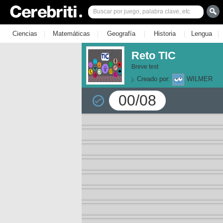
|
|
|
|
|
Ciencias
Matemáticas
Geografía
Historia
Lengua
Reto TIC
Breve test
Creado por:
WILMER
00/08