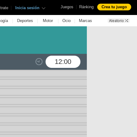
|
Juegos
Ránking
Crea tu juego
|
trate
Inicia sesión
|
|
|
|
logía
Deportes
Motor
Ocio
Marcas
12:00