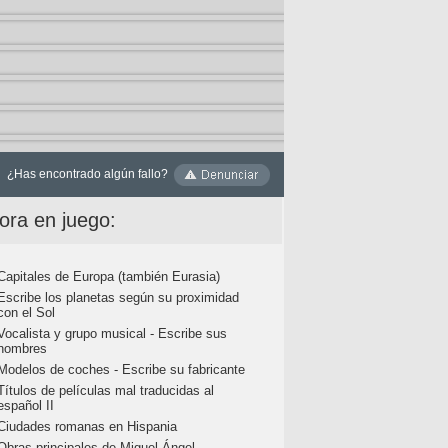
¿Has encontrado algún fallo?
ora en juego:
Capitales de Europa (también Eurasia)
Escribe los planetas según su proximidad
con el Sol
Vocalista y grupo musical - Escribe sus
nombres
Modelos de coches - Escribe su fabricante
Títulos de películas mal traducidas al
español II
Ciudades romanas en Hispania
Obras principales de Miguel Ángel