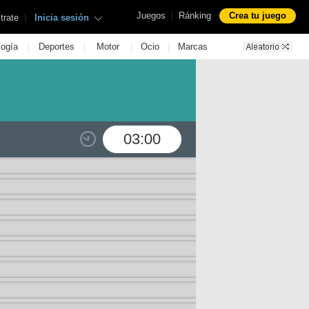
|
Juegos
Ránking
Crea tu juego
|
trate
Inicia sesión
|
|
|
|
logía
Deportes
Motor
Ocio
Marcas
03:00