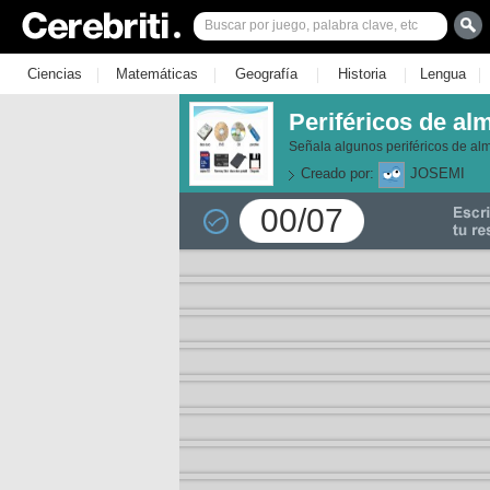
|
|
|
|
|
Ciencias
Matemáticas
Geografía
Historia
Lengua
Periféricos de a
Señala algunos periféricos de a
Creado por:
JOSEMI
00/07