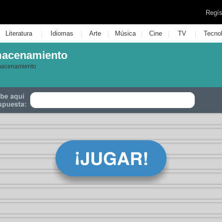
Regís
|
|
|
|
|
|
Literatura
Idiomas
Arte
Música
Cine
TV
Tecno
lmacenamiento
lmacenamiento