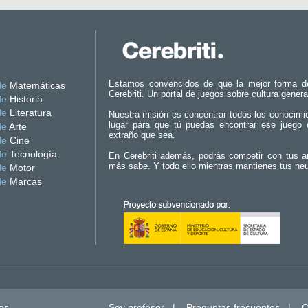
Estamos convencidos de que la mejor forma d
de
Matemáticas
Cerebriti. Un portal de juegos sobre cultura genera
de
Historia
de
Literatura
Nuestra misión es concentrar todos los conocimi
lugar para que tú puedas encontrar ese juego 
de
Arte
extraño que sea.
de
Cine
de
Tecnología
En Cerebriti además, podrás competir con tus a
más sabe. Y todo ello mientras mantienes tus ne
de
Motor
de
Marcas
os.
Soy profesor
|
Preguntas frecuentes
|
C