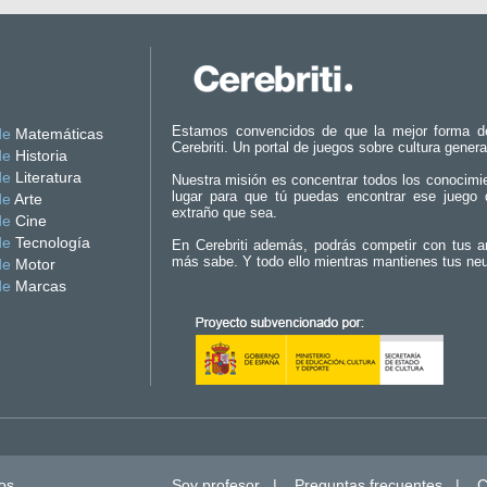
Estamos convencidos de que la mejor forma d
de
Matemáticas
Cerebriti. Un portal de juegos sobre cultura genera
de
Historia
de
Literatura
Nuestra misión es concentrar todos los conocimi
lugar para que tú puedas encontrar ese juego 
de
Arte
extraño que sea.
de
Cine
de
Tecnología
En Cerebriti además, podrás competir con tus a
más sabe. Y todo ello mientras mantienes tus ne
de
Motor
de
Marcas
os.
Soy profesor
|
Preguntas frecuentes
|
C