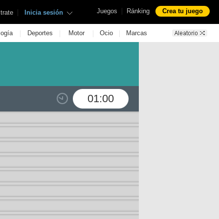
|
Juegos
Ránking
Crea tu juego
|
trate
Inicia sesión
|
|
|
|
logía
Deportes
Motor
Ocio
Marcas
01:00