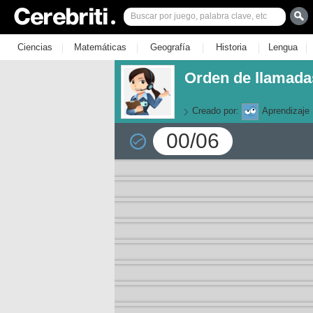
|
|
|
|
|
Ciencias
Matemáticas
Geografía
Historia
Lengua
Orden de llamada
Creado por:
Aprendizaje
00/06