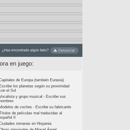
¿Has encontrado algún fallo?
ora en juego:
Capitales de Europa (también Eurasia)
Escribe los planetas según su proximidad
con el Sol
Vocalista y grupo musical - Escribe sus
nombres
Modelos de coches - Escribe su fabricante
Títulos de películas mal traducidas al
español II
Ciudades romanas en Hispania
Obras principales de Miguel Ángel