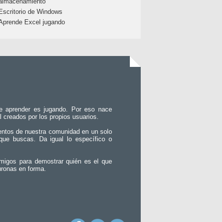
almacenamiento
Escritorio de Windows
Aprende Excel jugando
e aprender es jugando. Por eso nace
l creados por los propios usuarios.
entos de nuestra comunidad en un solo
que buscas. Da igual lo específico o
migos para demostrar quién es el que
uronas en forma.