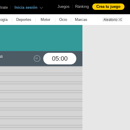
|
Juegos
Ránking
Crea tu juego
|
trate
Inicia sesión
|
|
|
|
logía
Deportes
Motor
Ocio
Marcas
as
05:00