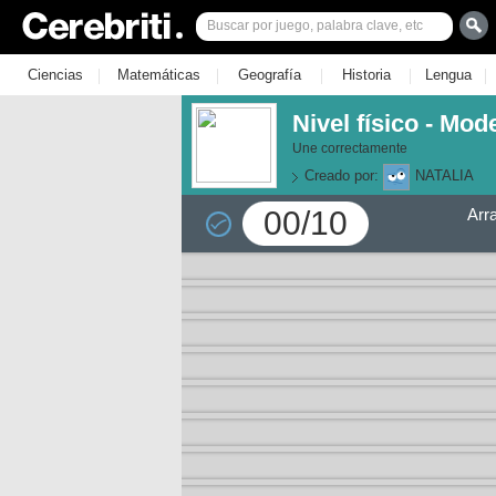
|
|
|
|
|
Ciencias
Matemáticas
Geografía
Historia
Lengua
Nivel físico - Mod
Une correctamente
Creado por:
NATALIA
00/10
Arr