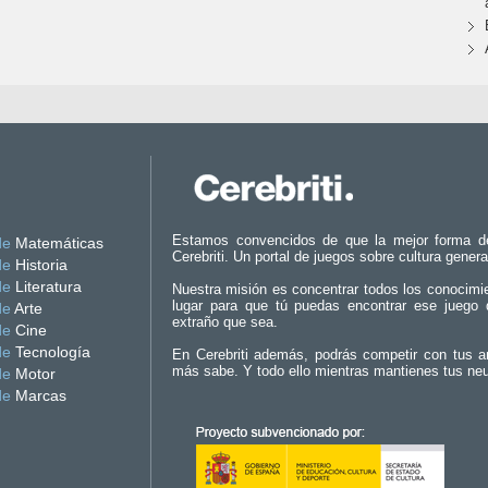
Estamos convencidos de que la mejor forma d
de
Matemáticas
Cerebriti. Un portal de juegos sobre cultura genera
de
Historia
de
Literatura
Nuestra misión es concentrar todos los conocimi
lugar para que tú puedas encontrar ese juego 
de
Arte
extraño que sea.
de
Cine
de
Tecnología
En Cerebriti además, podrás competir con tus a
más sabe. Y todo ello mientras mantienes tus ne
de
Motor
de
Marcas