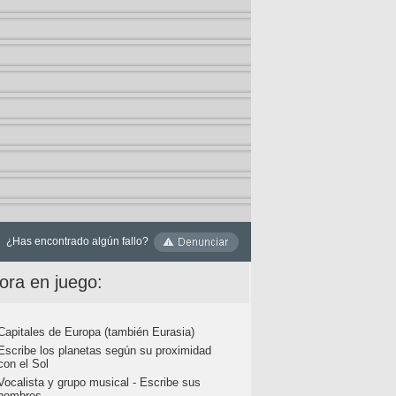
¿Has encontrado algún fallo?
ora en juego:
Capitales de Europa (también Eurasia)
Escribe los planetas según su proximidad
con el Sol
Vocalista y grupo musical - Escribe sus
nombres