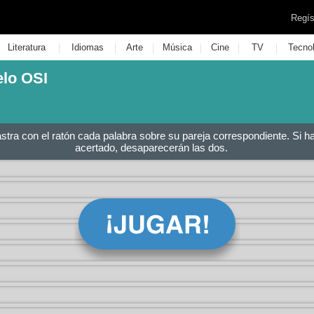
Regís
|
|
|
|
|
|
Literatura
Idiomas
Arte
Música
Cine
TV
Tecno
elo OSI
astra con el ratón cada palabra sobre su pareja correspondiente. Si h
acertado, desaparecerán las dos.