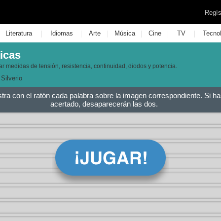
Regís
|
|
|
|
|
|
Literatura
Idiomas
Arte
Música
Cine
TV
Tecno
icas
r medidas de tensión, resistencia, continuidad, diodos y potencia.
Silverio
stra con el ratón cada palabra sobre la imagen correspondiente. Si ha
acertado, desaparecerán las dos.