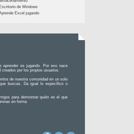
almacenamiento
Escritorio de Windows
Aprende Excel jugando
e aprender es jugando. Por eso nace
l creados por los propios usuarios.
entos de nuestra comunidad en un solo
que buscas. Da igual lo específico o
migos para demostrar quién es el que
uronas en forma.