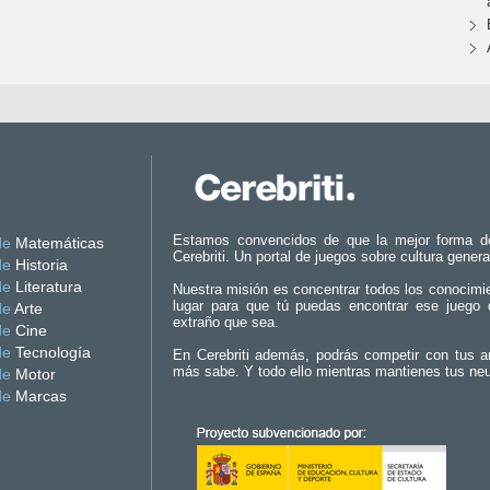
Estamos convencidos de que la mejor forma d
de
Matemáticas
Cerebriti. Un portal de juegos sobre cultura genera
de
Historia
de
Literatura
Nuestra misión es concentrar todos los conocimi
lugar para que tú puedas encontrar ese juego 
de
Arte
extraño que sea.
de
Cine
de
Tecnología
En Cerebriti además, podrás competir con tus a
más sabe. Y todo ello mientras mantienes tus ne
de
Motor
de
Marcas