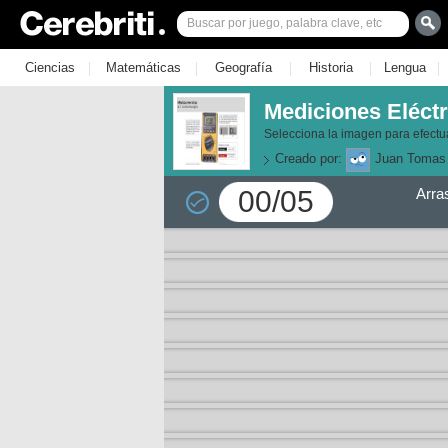
|
|
|
|
|
Ciencias
Matemáticas
Geografía
Historia
Lengua
Mediciones Eléctr
Selecciona la imagen para efectua
Creado por:
Juan Tomas 
00/05
Arra