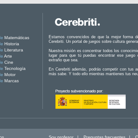
Estamos convencidos de que la mejor forma d
de
Matemáticas
Cerebriti. Un portal de juegos sobre cultura genera
de
Historia
de
Literatura
Nuestra misión es concentrar todos los conocimi
lugar para que tú puedas encontrar ese juego 
de
Arte
extraño que sea.
de
Cine
de
Tecnología
En Cerebriti además, podrás competir con tus a
más sabe. Y todo ello mientras mantienes tus ne
de
Motor
de
Marcas
os.
Soy profesor
|
Preguntas frecuentes
|
C