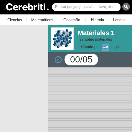
|
|
|
|
|
Ciencias
Matemáticas
Geografía
Historia
Lengua
Materiales 1
Test sobre materiales
Creado por:
jorge
00/05