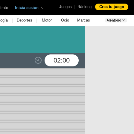
|
Juegos
Ránking
Crea tu juego
|
trate
Inicia sesión
|
|
|
|
logía
Deportes
Motor
Ocio
Marcas
02:00