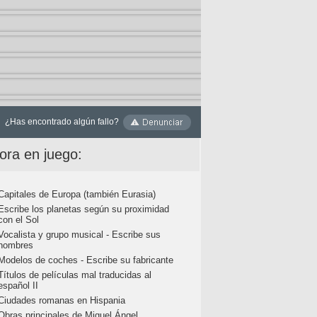
¿Has encontrado algún fallo?
ora en juego:
Capitales de Europa (también Eurasia)
Escribe los planetas según su proximidad
con el Sol
Vocalista y grupo musical - Escribe sus
nombres
Modelos de coches - Escribe su fabricante
Títulos de películas mal traducidas al
español II
Ciudades romanas en Hispania
Obras principales de Miguel Ángel