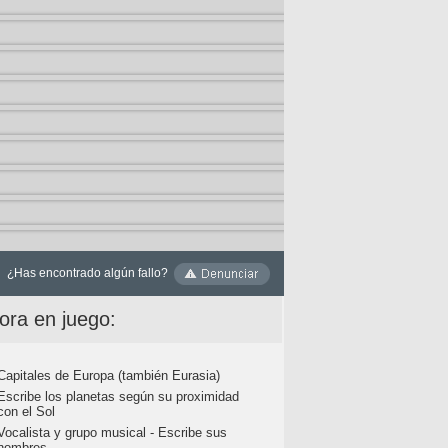
¿Has encontrado algún fallo?
ora en juego:
Capitales de Europa (también Eurasia)
Escribe los planetas según su proximidad
con el Sol
Vocalista y grupo musical - Escribe sus
nombres