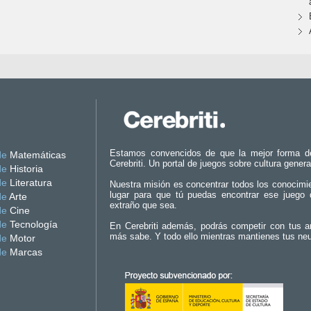
Estamos convencidos de que la mejor forma d
de
Matemáticas
Cerebriti. Un portal de juegos sobre cultura genera
de
Historia
de
Literatura
Nuestra misión es concentrar todos los conocimi
lugar para que tú puedas encontrar ese juego 
de
Arte
extraño que sea.
de
Cine
de
Tecnología
En Cerebriti además, podrás competir con tus a
más sabe. Y todo ello mientras mantienes tus ne
de
Motor
de
Marcas