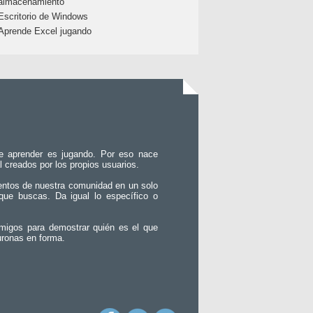
almacenamiento
Escritorio de Windows
Aprende Excel jugando
e aprender es jugando. Por eso nace
l creados por los propios usuarios.
entos de nuestra comunidad en un solo
que buscas. Da igual lo específico o
migos para demostrar quién es el que
uronas en forma.