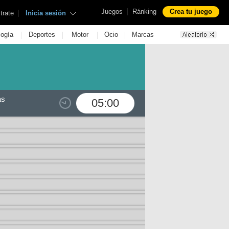
|
Juegos
Ránking
Crea tu juego
|
trate
Inicia sesión
|
|
|
|
logía
Deportes
Motor
Ocio
Marcas
as
05:00