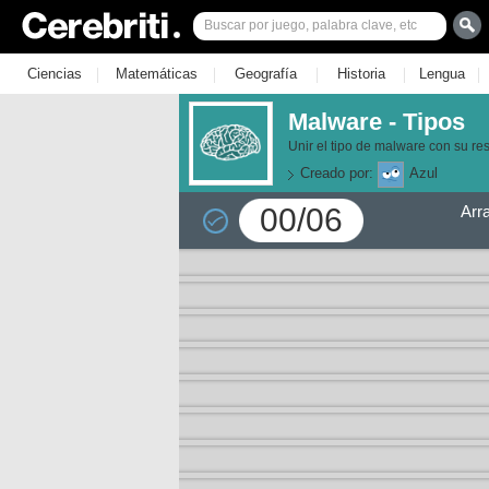
|
|
|
|
|
Ciencias
Matemáticas
Geografía
Historia
Lengua
Malware - Tipos
Unir el tipo de malware con su res
Creado por:
Azul
00/06
Arr