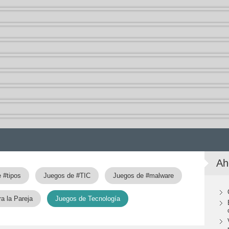
Ah
 #tipos
Juegos de #TIC
Juegos de #malware
a la Pareja
Juegos de Tecnología