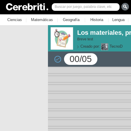
|
|
|
|
|
Ciencias
Matemáticas
Geografía
Historia
Lengua
Los materiales, p
Breve test
Creado por:
TecnoD
00/05