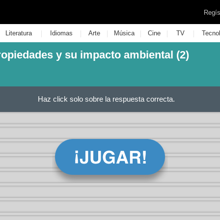
Regís
|
|
|
|
|
|
Literatura
Idiomas
Arte
Música
Cine
TV
Tecno
ropiedades y su impacto ambiental (2)
Haz click solo sobre la respuesta correcta.