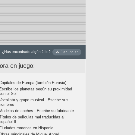
¿Has encontrado algún fallo?
ora en juego:
Capitales de Europa (también Eurasia)
Escribe los planetas según su proximidad
con el Sol
Vocalista y grupo musical - Escribe sus
nombres
Modelos de coches - Escribe su fabricante
Títulos de películas mal traducidas al
español II
Ciudades romanas en Hispania
Obras principales de Miguel Ángel