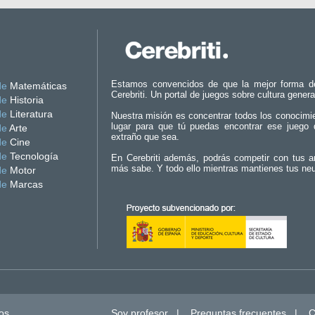
Estamos convencidos de que la mejor forma d
de
Matemáticas
Cerebriti. Un portal de juegos sobre cultura genera
de
Historia
de
Literatura
Nuestra misión es concentrar todos los conocimi
lugar para que tú puedas encontrar ese juego 
de
Arte
extraño que sea.
de
Cine
de
Tecnología
En Cerebriti además, podrás competir con tus a
más sabe. Y todo ello mientras mantienes tus ne
de
Motor
de
Marcas
os.
Soy profesor
|
Preguntas frecuentes
|
C