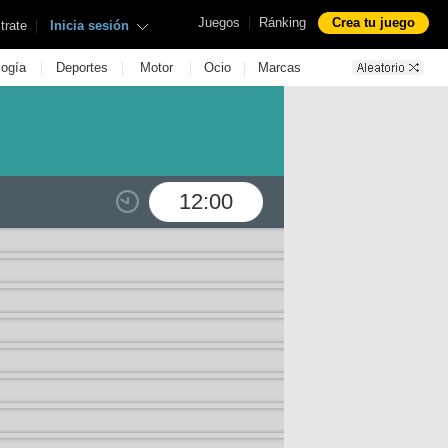
|
Juegos
Ránking
Crea tu juego
|
trate
Inicia sesión
|
|
|
|
logía
Deportes
Motor
Ocio
Marcas
12:00