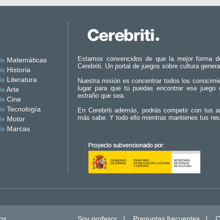
Estamos convencidos de que la mejor forma d
de
Matemáticas
Cerebriti. Un portal de juegos sobre cultura genera
de
Historia
de
Literatura
Nuestra misión es concentrar todos los conocimi
lugar para que tú puedas encontrar ese juego 
de
Arte
extraño que sea.
de
Cine
de
Tecnología
En Cerebriti además, podrás competir con tus a
más sabe. Y todo ello mientras mantienes tus ne
de
Motor
de
Marcas
os.
Soy profesor
|
Preguntas frecuentes
|
C