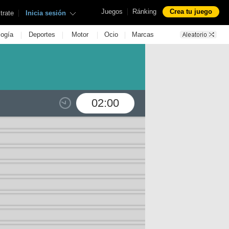
|
Juegos
Ránking
Crea tu juego
|
trate
Inicia sesión
|
|
|
|
logía
Deportes
Motor
Ocio
Marcas
02:00