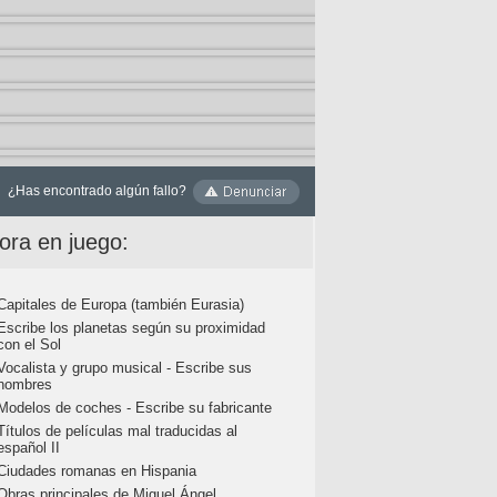
¿Has encontrado algún fallo?
ora en juego:
Capitales de Europa (también Eurasia)
Escribe los planetas según su proximidad
con el Sol
Vocalista y grupo musical - Escribe sus
nombres
Modelos de coches - Escribe su fabricante
Títulos de películas mal traducidas al
español II
Ciudades romanas en Hispania
Obras principales de Miguel Ángel