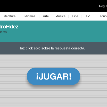
Regís
|
|
|
|
|
|
Literatura
Idiomas
Arte
Música
Cine
TV
Tecno
droHdez
paras
Haz click solo sobre la respuesta correcta.