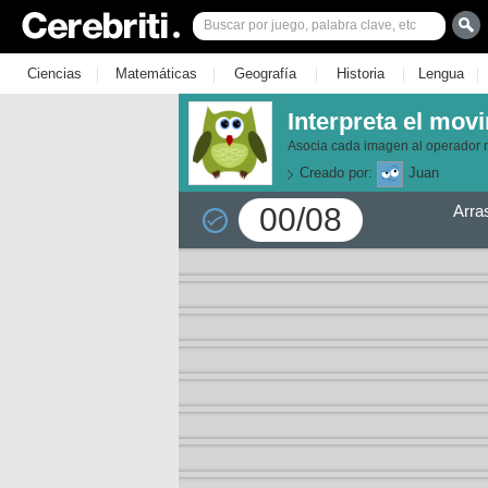
|
|
|
|
|
Ciencias
Matemáticas
Geografía
Historia
Lengua
Interpreta el mov
Asocia cada imagen al operador
Creado por:
Juan
00/08
Arra