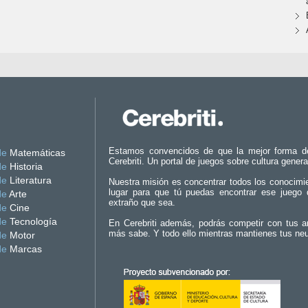
Estamos convencidos de que la mejor forma d
de
Matemáticas
Cerebriti. Un portal de juegos sobre cultura genera
de
Historia
de
Literatura
Nuestra misión es concentrar todos los conocimi
lugar para que tú puedas encontrar ese juego 
de
Arte
extraño que sea.
de
Cine
de
Tecnología
En Cerebriti además, podrás competir con tus a
más sabe. Y todo ello mientras mantienes tus ne
de
Motor
de
Marcas