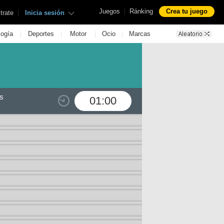
|
Juegos
Ránking
Crea tu juego
|
trate
Inicia sesión
|
|
|
|
logía
Deportes
Motor
Ocio
Marcas
s
01:00