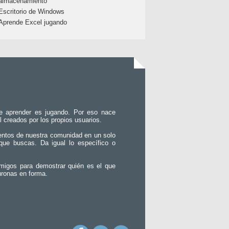
almacenamiento
Escritorio de Windows
Aprende Excel jugando
e aprender es jugando. Por eso nace
l creados por los propios usuarios.
entos de nuestra comunidad en un solo
que buscas. Da igual lo específico o
migos para demostrar quién es el que
uronas en forma.