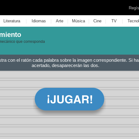
Regís
|
|
|
|
|
|
Literatura
Idiomas
Arte
Música
Cine
TV
Tecno
imiento
 mecánico que corresponda
stra con el ratón cada palabra sobre la imagen correspondiente. Si ha
acertado, desaparecerán las dos.