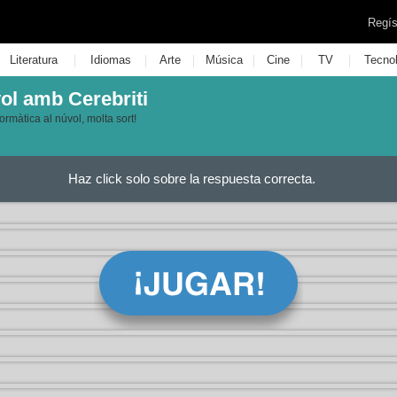
Regís
|
|
|
|
|
|
Literatura
Idiomas
Arte
Música
Cine
TV
Tecno
vol amb Cerebriti
rmàtica al núvol, molta sort!
Haz click solo sobre la respuesta correcta.