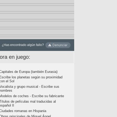
¿Has encontrado algún fallo?
ora en juego:
Capitales de Europa (también Eurasia)
Escribe los planetas según su proximidad
con el Sol
Vocalista y grupo musical - Escribe sus
nombres
Modelos de coches - Escribe su fabricante
Títulos de películas mal traducidas al
español II
Ciudades romanas en Hispania
Obras principales de Miguel Ángel