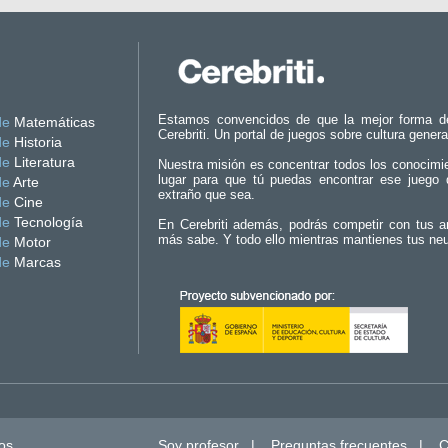
Estamos convencidos de que la mejor forma d
de
Matemáticas
Cerebriti. Un portal de juegos sobre cultura genera
de
Historia
de
Literatura
Nuestra misión es concentrar todos los conocimi
lugar para que tú puedas encontrar ese juego 
de
Arte
extraño que sea.
de
Cine
de
Tecnología
En Cerebriti además, podrás competir con tus a
más sabe. Y todo ello mientras mantienes tus ne
de
Motor
de
Marcas
os.
Soy profesor
|
Preguntas frecuentes
|
C