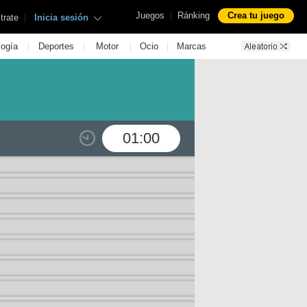
|
Juegos
Ránking
Crea tu juego
|
trate
Inicia sesión
|
|
|
|
logía
Deportes
Motor
Ocio
Marcas
01:00