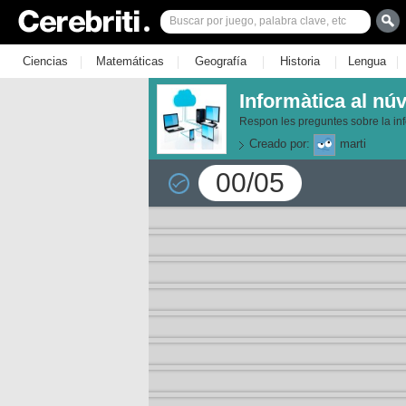
|
|
|
|
|
Ciencias
Matemáticas
Geografía
Historia
Lengua
Informàtica al nú
Respon les preguntes sobre la info
Creado por:
marti
00/05