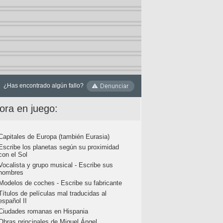
¿Has encontrado algún fallo?
ora en juego:
Capitales de Europa (también Eurasia)
Escribe los planetas según su proximidad
con el Sol
Vocalista y grupo musical - Escribe sus
nombres
Modelos de coches - Escribe su fabricante
Títulos de películas mal traducidas al
español II
Ciudades romanas en Hispania
Obras principales de Miguel Ángel