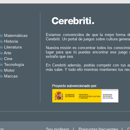
Estamos convencidos de que la mejor forma d
de
Matemáticas
Cerebriti. Un portal de juegos sobre cultura genera
de
Historia
de
Literatura
Nuestra misión es concentrar todos los conocimi
lugar para que tú puedas encontrar ese juego 
de
Arte
extraño que sea.
de
Cine
de
Tecnología
En Cerebriti además, podrás competir con tus a
más sabe. Y todo ello mientras mantienes tus ne
de
Motor
de
Marcas
os.
Soy profesor
|
Preguntas frecuentes
|
C