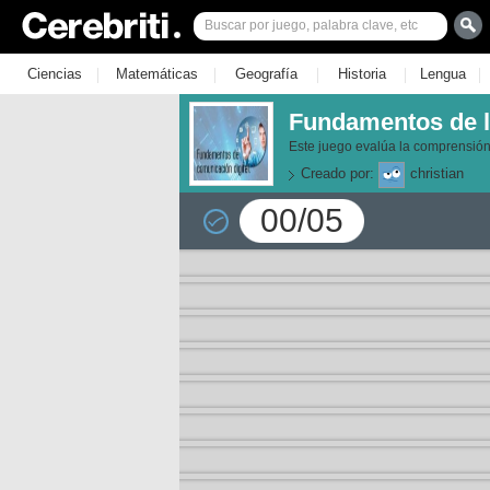
|
|
|
|
|
Ciencias
Matemáticas
Geografía
Historia
Lengua
Fundamentos de l
Este juego evalúa la comprensión
Creado por:
christian
00/05