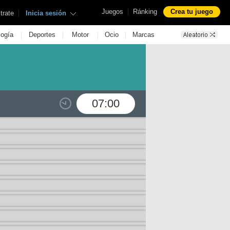
|
Juegos
Ránking
Crea tu juego
|
trate
Inicia sesión
|
|
|
|
logía
Deportes
Motor
Ocio
Marcas
07:00