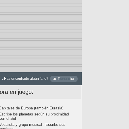
¿Has encontrado algún fallo?
ora en juego:
Capitales de Europa (también Eurasia)
Escribe los planetas según su proximidad
con el Sol
Vocalista y grupo musical - Escribe sus
nombres