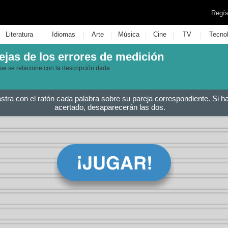
Regís
|
|
|
|
|
|
Literatura
Idiomas
Arte
Música
Cine
TV
Tecno
ejas de los errores de medición
ue se relacione con la descripción dada.
astra con el ratón cada palabra sobre su pareja correspondiente. Si h
acertado, desaparecerán las dos.