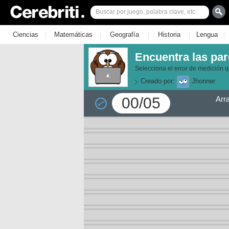
|
|
|
|
|
Ciencias
Matemáticas
Geografía
Historia
Lengua
Encuentra las par
Selecciona el error de medición q
Creado por:
Jhonner
00/05
Arr