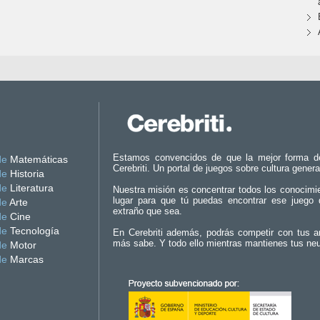
Estamos convencidos de que la mejor forma d
de
Matemáticas
Cerebriti. Un portal de juegos sobre cultura genera
de
Historia
de
Literatura
Nuestra misión es concentrar todos los conocimi
lugar para que tú puedas encontrar ese juego 
de
Arte
extraño que sea.
de
Cine
de
Tecnología
En Cerebriti además, podrás competir con tus a
más sabe. Y todo ello mientras mantienes tus ne
de
Motor
de
Marcas