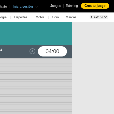
|
Juegos
Ránking
Crea tu juego
|
trate
Inicia sesión
|
|
|
|
logía
Deportes
Motor
Ocio
Marcas
as
04:00