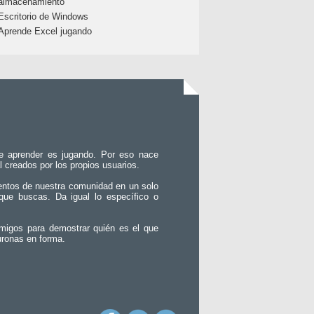
almacenamiento
Escritorio de Windows
Aprende Excel jugando
e aprender es jugando. Por eso nace
l creados por los propios usuarios.
entos de nuestra comunidad en un solo
que buscas. Da igual lo específico o
migos para demostrar quién es el que
uronas en forma.