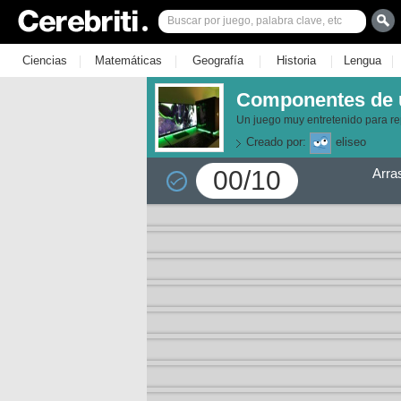
|
|
|
|
|
Ciencias
Matemáticas
Geografía
Historia
Lengua
Componentes de u
Un juego muy entretenido para r
Creado por:
eliseo
00/10
Arra