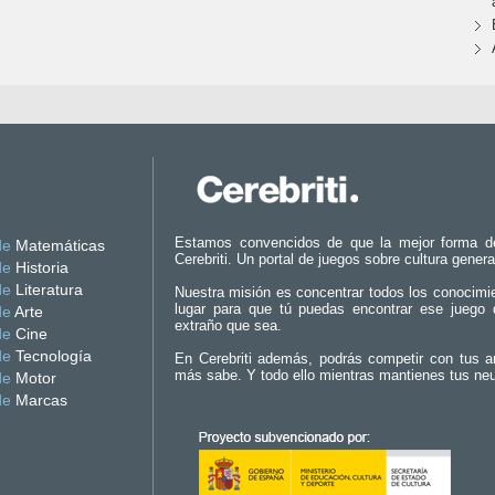
Estamos convencidos de que la mejor forma d
de
Matemáticas
Cerebriti. Un portal de juegos sobre cultura genera
de
Historia
de
Literatura
Nuestra misión es concentrar todos los conocimi
lugar para que tú puedas encontrar ese juego 
de
Arte
extraño que sea.
de
Cine
de
Tecnología
En Cerebriti además, podrás competir con tus a
más sabe. Y todo ello mientras mantienes tus ne
de
Motor
de
Marcas