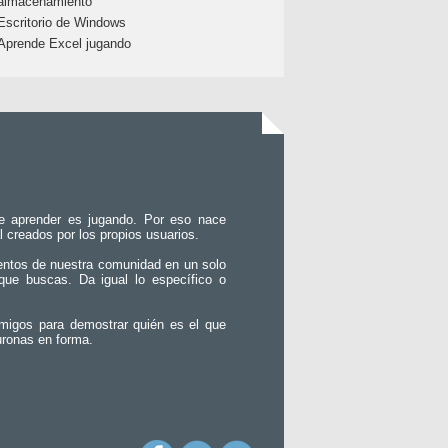
almacenamiento
Escritorio de Windows
Aprende Excel jugando
e aprender es jugando. Por eso nace
l creados por los propios usuarios.
entos de nuestra comunidad en un solo
que buscas. Da igual lo específico o
migos para demostrar quién es el que
uronas en forma.