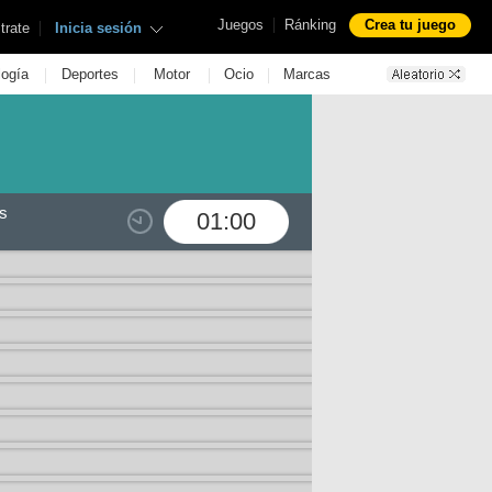
|
Juegos
Ránking
Crea tu juego
|
trate
Inicia sesión
|
|
|
|
logía
Deportes
Motor
Ocio
Marcas
s
01:00