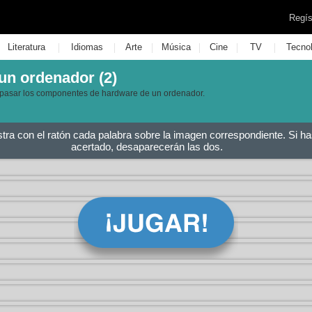
Regís
|
|
|
|
|
|
Literatura
Idiomas
Arte
Música
Cine
TV
Tecno
n ordenador (2)
epasar los componentes de hardware de un ordenador.
stra con el ratón cada palabra sobre la imagen correspondiente. Si ha
acertado, desaparecerán las dos.