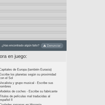
¿Has encontrado algún fallo?
ora en juego:
Capitales de Europa (también Eurasia)
Escribe los planetas según su proximidad
con el Sol
Vocalista y grupo musical - Escribe sus
nombres
Modelos de coches - Escribe su fabricante
Títulos de películas mal traducidas al
español II
Ciudades romanas en Hispania