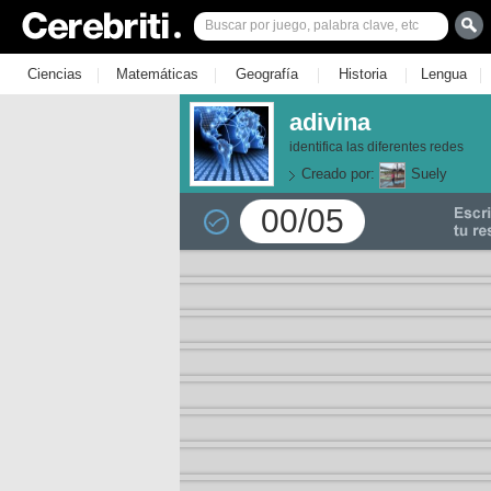
|
|
|
|
|
Ciencias
Matemáticas
Geografía
Historia
Lengua
adivina
identifica las diferentes redes
Creado por:
Suely
00/05