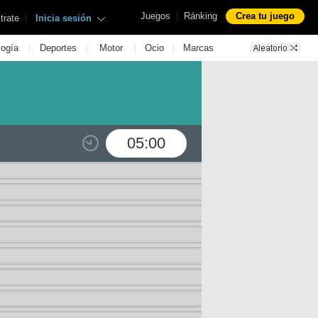
|
Juegos
Ránking
Crea tu juego
|
trate
Inicia sesión
|
|
|
|
logía
Deportes
Motor
Ocio
Marcas
05:00