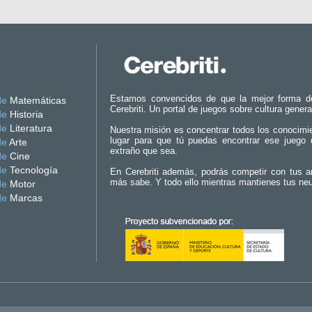
Estamos convencidos de que la mejor forma d
de
Matemáticas
Cerebriti. Un portal de juegos sobre cultura genera
de
Historia
de
Literatura
Nuestra misión es concentrar todos los conocimi
lugar para que tú puedas encontrar ese juego 
de
Arte
extraño que sea.
de
Cine
de
Tecnología
En Cerebriti además, podrás competir con tus a
más sabe. Y todo ello mientras mantienes tus ne
de
Motor
de
Marcas