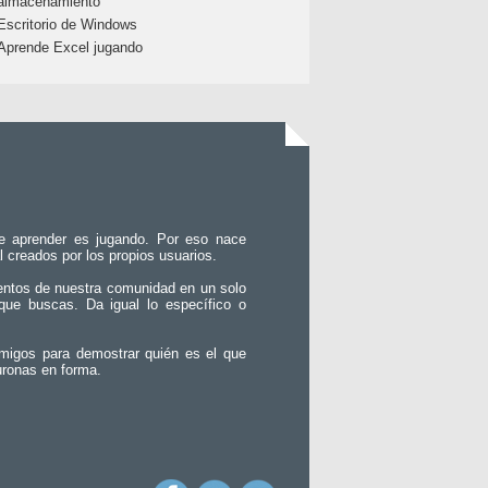
almacenamiento
Escritorio de Windows
Aprende Excel jugando
e aprender es jugando. Por eso nace
l creados por los propios usuarios.
entos de nuestra comunidad en un solo
que buscas. Da igual lo específico o
migos para demostrar quién es el que
uronas en forma.