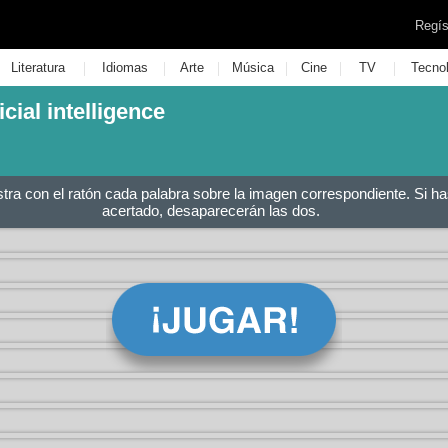
Regís
|
|
|
|
|
|
Literatura
Idiomas
Arte
Música
Cine
TV
Tecno
icial intelligence
stra con el ratón cada palabra sobre la imagen correspondiente. Si ha
acertado, desaparecerán las dos.