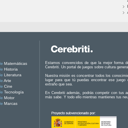
Estamos convencidos de que la mejor forma d
de
Matemáticas
Cerebriti. Un portal de juegos sobre cultura genera
de
Historia
de
Literatura
Nuestra misión es concentrar todos los conocimi
lugar para que tú puedas encontrar ese juego 
de
Arte
extraño que sea.
de
Cine
de
Tecnología
En Cerebriti además, podrás competir con tus a
más sabe. Y todo ello mientras mantienes tus ne
de
Motor
de
Marcas