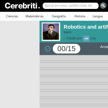
|
|
|
|
|
Ciencias
Matemáticas
Geografía
Historia
Lengua
Robotics and artif
Match
Creado por:
Lna
00/15
Arra