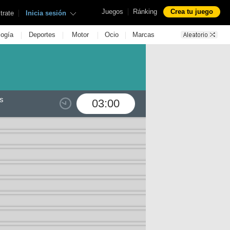
|
Juegos
Ránking
Crea tu juego
|
trate
Inicia sesión
|
|
|
|
logía
Deportes
Motor
Ocio
Marcas
s
03:00