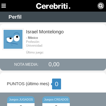
Perfil
Israel Montelongo
- México
Profesión:
Universidad:
Último juego:
0,00
NOTA MEDIA:
0
PUNTOS (último mes)
Juegos JUGADOS
Juegos CREADOS