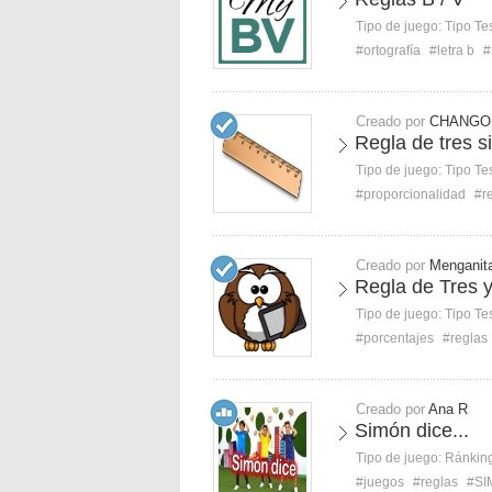
Tipo de juego:
Tipo Te
#ortografía
#letra b
#
Creado por
CHANGO
Regla de tres 
Tipo de juego:
Tipo Te
#proporcionalidad
#r
Creado por
Menganit
Regla de Tres y
Tipo de juego:
Tipo Te
#porcentajes
#reglas
Creado por
Ana R
Simón dice...
Tipo de juego:
Ránkin
#juegos
#reglas
#SI