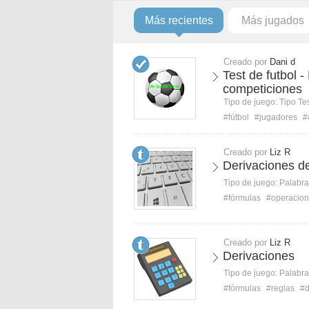
Más recientes
Más jugados
Creado por
Dani d
Test de futbol 
competiciones
Tipo de juego:
Tipo Te
#fútbol
#jugadores
#
Creado por
Liz R
Derivaciones de
Tipo de juego:
Palabra
#fórmulas
#operacio
Creado por
Liz R
Derivaciones
Tipo de juego:
Palabra
#fórmulas
#reglas
#d