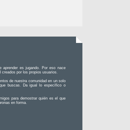
e aprender es jugando. Por eso nace
l creados por los propios usuarios.
entos de nuestra comunidad en un solo
que buscas. Da igual lo específico o
migos para demostrar quién es el que
uronas en forma.