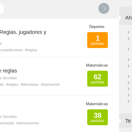
Ah
Deportes
- Reglas, jugadores y
1
partidas
st
competiciones
#reglas
Matemáticas
 reglas
62
s Secretas
partidas
nes
#reglas
#derivadas
#derivación
Matemáticas
38
s Secretas
Te
partidas
erivadas
#derivaciones