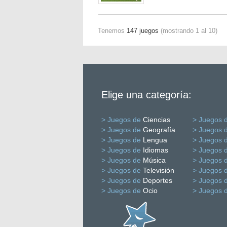
Tenemos
147 juegos
(mostrando 1 al 10)
Elige una categoría:
> Juegos de
Ciencias
> Juegos 
> Juegos de
Geografía
> Juegos 
> Juegos de
Lengua
> Juegos 
> Juegos de
Idiomas
> Juegos 
> Juegos de
Música
> Juegos 
> Juegos de
Televisión
> Juegos 
> Juegos de
Deportes
> Juegos 
> Juegos de
Ocio
> Juegos 