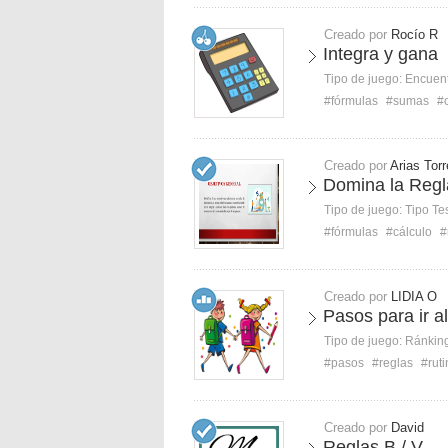
Creado por
Rocío R
Integra y gana
Tipo de juego:
Encuent
#fórmulas
#sumas
#
Creado por
Arias Torr
Domina la Regl
Tipo de juego:
Tipo Te
#fórmulas
#cálculo
#
Creado por
LIDIA O
Pasos para ir al
Tipo de juego:
Ránkin
#pasos
#reglas
#rut
Creado por
David
Reglas B / V