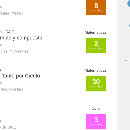
8
st
partidas
reglas
#letra v
LUISA C
Matemáticas
simple y compuesta
2
st
partidas
eglas
#problemas
a
Matemáticas
 Tanto por Ciento
30
st
partidas
#regla de tres
Ocio
3
g
partidas
MÓN DICE