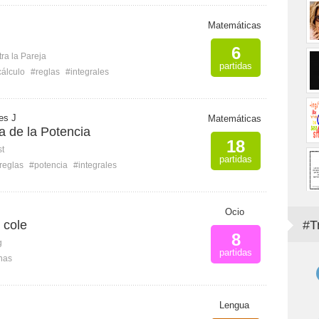
Matemáticas
6
ra la Pareja
partidas
cálculo
#reglas
#integrales
es J
Matemáticas
a de la Potencia
18
st
partidas
reglas
#potencia
#integrales
Ocio
 cole
#T
8
g
partidas
inas
Lengua