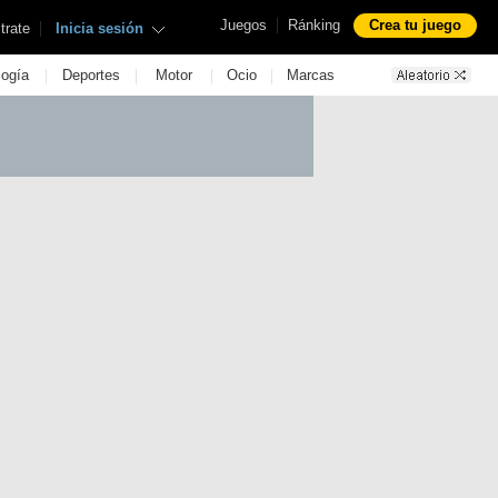
|
Juegos
Ránking
Crea tu juego
|
trate
Inicia sesión
|
|
|
|
logía
Deportes
Motor
Ocio
Marcas