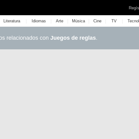
Regís
|
|
|
|
|
|
Literatura
Idiomas
Arte
Música
Cine
TV
Tecno
os relacionados con
Juegos de reglas
.