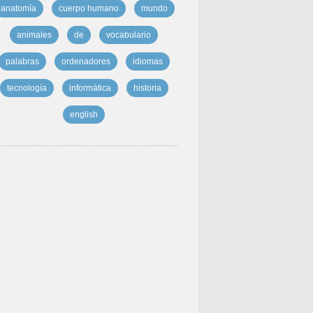
anatomía
cuerpo humano
mundo
animales
de
vocabulario
palabras
ordenadores
idiomas
tecnología
informática
historia
english