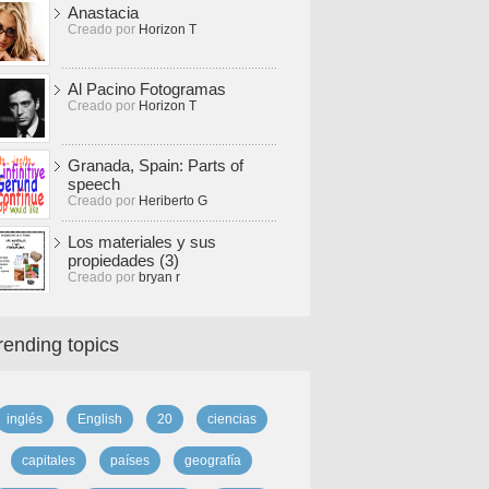
Anastacia
Creado por
Horizon T
Al Pacino Fotogramas
Creado por
Horizon T
Granada, Spain: Parts of
speech
Creado por
Heriberto G
Los materiales y sus
propiedades (3)
Creado por
bryan r
rending topics
inglés
English
20
ciencias
capitales
países
geografía