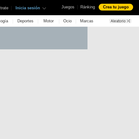
|
Juegos
Ránking
Crea tu juego
|
trate
Inicia sesión
|
|
|
|
logía
Deportes
Motor
Ocio
Marcas