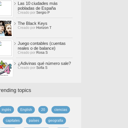
Las 10 ciudades más
pobladas de España
Creado por
Sergio P
The Black Keys
Creado por
Horizon T
Juego contables (cuentas
reales o de balance)
Creado por
Rosa S
¿Adivinas qué número sale?
Creado por
Sofía S
rending topics
inglés
English
20
ciencias
capitales
países
geografía