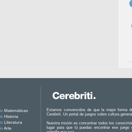
Estamos convencidos de que la mejor forma d
de
Matemáticas
Cerebriti. Un portal de juegos sobre cultura genera
de
Historia
de
Literatura
Nuestra misión es concentrar todos los conocimi
lugar para que tú puedas encontrar ese juego 
de
Arte
extraño que sea.