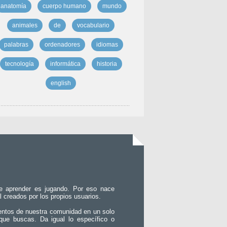
anatomía
cuerpo humano
mundo
animales
de
vocabulario
palabras
ordenadores
idiomas
tecnología
informática
historia
english
e aprender es jugando. Por eso nace
l creados por los propios usuarios.
entos de nuestra comunidad en un solo
que buscas. Da igual lo específico o