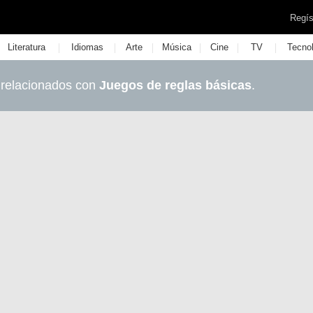
Regís
|
|
|
|
|
|
Literatura
Idiomas
Arte
Música
Cine
TV
Tecno
 relacionados con
Juegos de reglas básicas
.