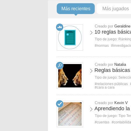
Más recientes
Más jugados
Creado por
Geraldine
10 reglas bási
Tipo de juego:
Ránkin
#normas
#investigaci
Creado por
Natalia
Reglas básicas 
Tipo de juego:
Selecci
#relaciones públicas
#cara a cara
Creado por
Kevin V
Aprendiendo la 
Tipo de juego:
Tipo Te
#cuentas
#contabilid