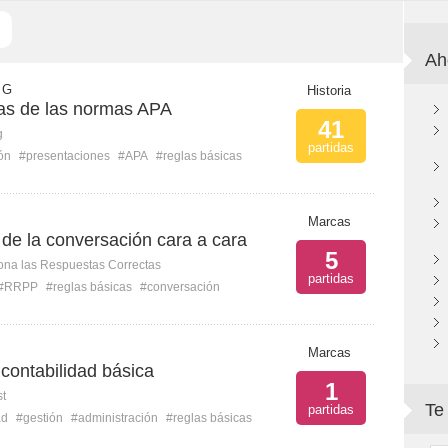
Ah
 G
Historia
cas de las normas APA
41
g
partidas
ón
#presentaciones
#APA
#reglas básicas
Marcas
de la conversación cara a cara
5
ona las Respuestas Correctas
partidas
#RRPP
#reglas básicas
#conversación
Marcas
contabilidad básica
1
st
Te
partidas
ad
#gestión
#administración
#reglas básicas