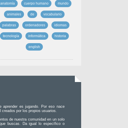
anatomía
cuerpo humano
mundo
animales
de
vocabulario
palabras
ordenadores
idiomas
tecnología
informática
historia
english
e aprender es jugando. Por eso nace
l creados por los propios usuarios.
entos de nuestra comunidad en un solo
que buscas. Da igual lo específico o