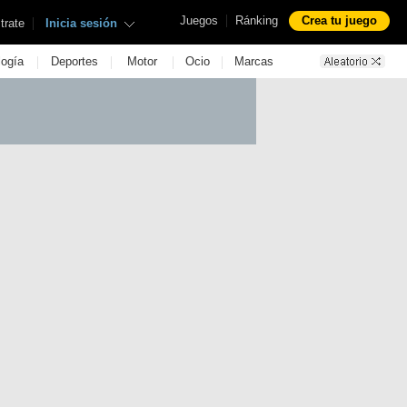
|
Juegos
Ránking
Crea tu juego
|
trate
Inicia sesión
|
|
|
|
logía
Deportes
Motor
Ocio
Marcas