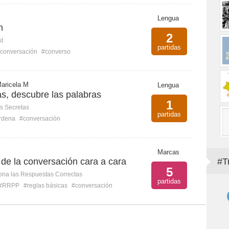
Lengua
n
2
st
partidas
conversación
#converso
aricela M
Lengua
as, descubre las palabras
1
s Secretas
partidas
rdena
#conversación
Marcas
de la conversación cara a cara
#T
5
ona las Respuestas Correctas
partidas
#RRPP
#reglas básicas
#conversación