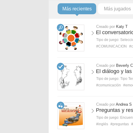
Más recientes
Más jugados
Creado por
Katy T
El conversatori
Tipo de juego:
Selecci
#COMUNICACION
#c
Creado por
Beverly C
El diálogo y l
Tipo de juego:
Tipo Te
#comunicación
#emo
Creado por
Andrea S
Preguntas y re
Tipo de juego:
Encuent
#inglés
#preguntas