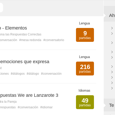
Ah
Lengua
o - Elementos
9
ona las Respuestas Correctas
partidas
onversación
#mesa redonda
#conversatorio
Lengua
as emociones que expresa
216
st
partidas
ciones
#diálogos
#diálogo
#conversación
Idiomas
spuestas We are Lanzarote 3
49
ra la Pareja
Te
partidas
#respuestas
#conversación
#idiomar