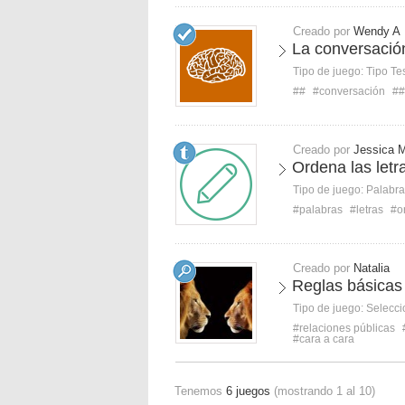
Creado por
Wendy A
La conversació
Tipo de juego:
Tipo Te
##
#conversación
##
Creado por
Jessica M
Ordena las letr
Tipo de juego:
Palabra
#palabras
#letras
#o
Creado por
Natalia
Reglas básicas 
Tipo de juego:
Selecci
#relaciones públicas
#cara a cara
Tenemos
6 juegos
(mostrando 1 al 10)