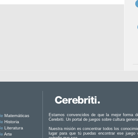
Estamos convencidos de que la mejor forma d
de
Matemáticas
Cerebriti. Un portal de juegos sobre cultura genera
de
Historia
de
Literatura
Nuestra misión es concentrar todos los conocimi
lugar para que tú puedas encontrar ese juego 
de
Arte
extraño que sea.