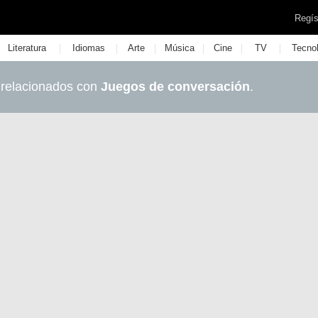
Regís
|
|
|
|
|
|
Literatura
Idiomas
Arte
Música
Cine
TV
Tecno
 relacionados con
Juegos de conversación
.