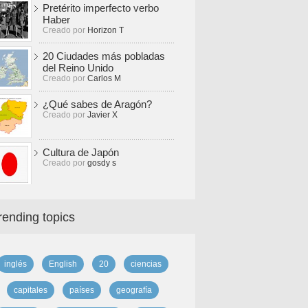
Pretérito imperfecto verbo
Haber
Creado por
Horizon T
20 Ciudades más pobladas
del Reino Unido
Creado por
Carlos M
¿Qué sabes de Aragón?
Creado por
Javier X
Cultura de Japón
Creado por
gosdy s
rending topics
inglés
English
20
ciencias
capitales
países
geografía