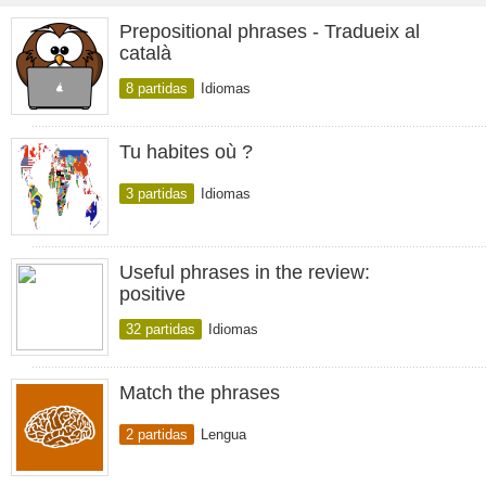
Prepositional phrases - Tradueix al
català
8 partidas
Idiomas
Tu habites où ?
3 partidas
Idiomas
Useful phrases in the review:
positive
32 partidas
Idiomas
Match the phrases
2 partidas
Lengua