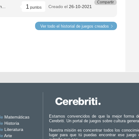
Compartir
1
n...
Creado el
26-10-2021
puntos
Ver todo el historial de juegos creados
Estamos convencidos de que la mejor forma d
de
Matemáticas
Cerebriti. Un portal de juegos sobre cultura genera
de
Historia
de
Literatura
Nuestra misión es concentrar todos los conocimi
lugar para que tú puedas encontrar ese juego 
de
Arte