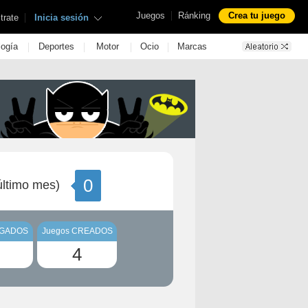
|
Juegos
Ránking
Crea tu juego
|
trate
Inicia sesión
|
|
|
|
logía
Deportes
Motor
Ocio
Marcas
0
ltimo mes)
UGADOS
Juegos CREADOS
4