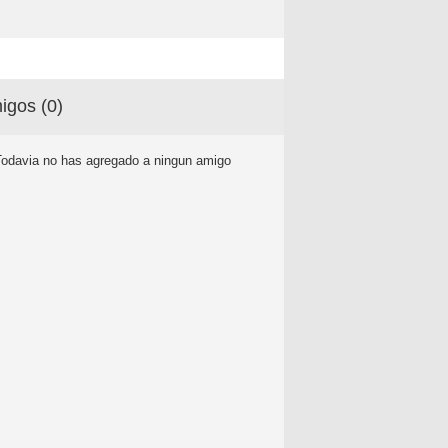
igos (
0
)
Todavia no has agregado a ningun amigo