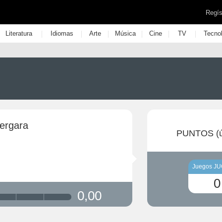
Regís
|
|
|
|
|
|
Literatura
Idiomas
Arte
Música
Cine
TV
Tecno
vergara
PUNTOS (ú
Juegos J
0
0,00