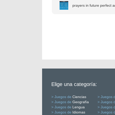
prayers in future perfect a
Elige una categoría:
> Juegos de
Ciencias
> Juegos 
> Juegos de
Geografía
> Juegos 
> Juegos de
Lengua
> Juegos 
> Juegos de
Idiomas
> Juegos 