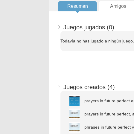
Resumen
Amigos
Juegos jugados (
0
)
Todavía no has jugado a ningún juego.
Juegos creados (
4
)
prayers in future perfect a
prayers in future perfect, a
phrases in future perfect v