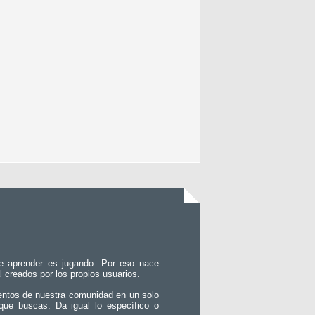
e aprender es jugando. Por eso nace
l creados por los propios usuarios.
entos de nuestra comunidad en un solo
que buscas. Da igual lo específico o