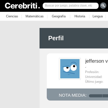
|
|
|
|
|
Ciencias
Matemáticas
Geografía
Historia
Lengua
Perfil
jefferson 
-
Profesión:
Universidad:
Último juego:
NOTA MEDIA: