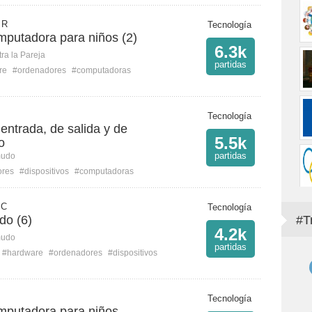
 R
Tecnología
mputadora para niños (2)
6.3k
ra la Pareja
partidas
re
#ordenadores
#computadoras
Tecnología
 entrada, de salida y de
5.5k
o
partidas
mudo
ores
#dispositivos
#computadoras
 C
Tecnología
do (6)
#T
4.2k
mudo
partidas
#hardware
#ordenadores
#dispositivos
Tecnología
omputadora para niños