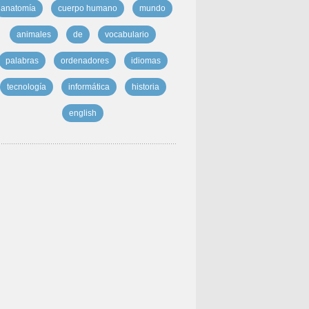
anatomía
cuerpo humano
mundo
animales
de
vocabulario
palabras
ordenadores
idiomas
tecnología
informática
historia
english