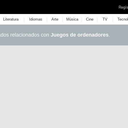
Regís
|
|
|
|
|
|
Literatura
Idiomas
Arte
Música
Cine
TV
Tecno
ados relacionados con
Juegos de ordenadores
.