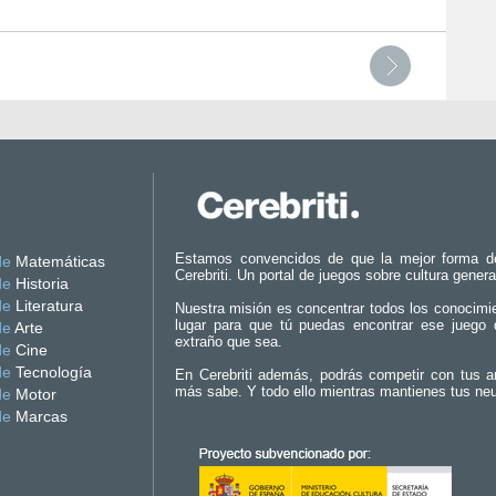
Estamos convencidos de que la mejor forma d
de
Matemáticas
Cerebriti. Un portal de juegos sobre cultura genera
de
Historia
de
Literatura
Nuestra misión es concentrar todos los conocimi
lugar para que tú puedas encontrar ese juego 
de
Arte
extraño que sea.
de
Cine
de
Tecnología
En Cerebriti además, podrás competir con tus a
más sabe. Y todo ello mientras mantienes tus ne
de
Motor
de
Marcas