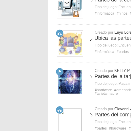
Tipo de juego:
Encuent
#informática
#niños
Creado por
Enys Lor
Ubica las parte
Tipo de juego:
Encuent
#informática
#partes
Creado por
KELLY P
Partes de la tar
Tipo de juego:
Mapa 
#hardware
#ordenad
#tarjeta madre
Creado por
Giovanni 
Partes del comp
Tipo de juego:
Encuent
#partes
#hardware
#