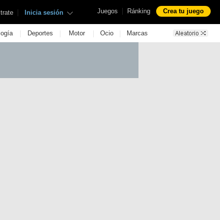
|
Juegos
Ránking
Crea tu juego
|
trate
Inicia sesión
|
|
|
|
logía
Deportes
Motor
Ocio
Marcas