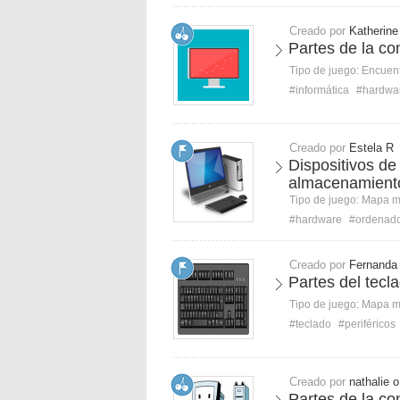
Creado por
Katherine
Partes de la co
Tipo de juego:
Encuent
#informática
#hardwa
Creado por
Estela R
Dispositivos de
almacenamient
Tipo de juego:
Mapa 
#hardware
#ordenad
Creado por
Fernanda
Partes del tecla
Tipo de juego:
Mapa 
#teclado
#periféricos
Creado por
nathalie o
Partes de la c