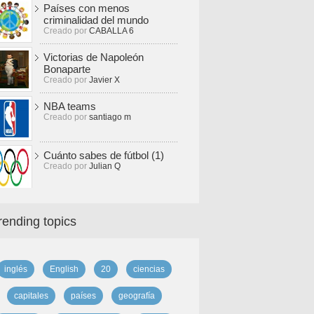
Países con menos
criminalidad del mundo
Creado por
CABALLA 6
Victorias de Napoleón
Bonaparte
Creado por
Javier X
NBA teams
Creado por
santiago m
Cuánto sabes de fútbol (1)
Creado por
Julian Q
rending topics
inglés
English
20
ciencias
capitales
países
geografía