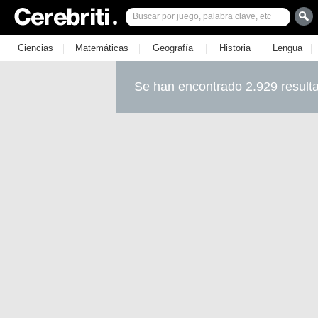
|
|
|
|
|
Ciencias
Matemáticas
Geografía
Historia
Lengua
Se han encontrado 2.929 result