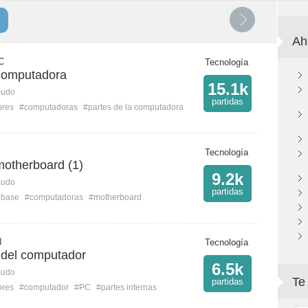
Ah
C
Tecnología
computadora
15.1k
mudo
partidas
ores
#computadoras
#partes de la computadora
Tecnología
motherboard (1)
9.2k
mudo
partidas
 base
#computadoras
#motherboard
N
Tecnología
 del computador
6.5k
mudo
Te
partidas
ores
#computador
#PC
#partes internas