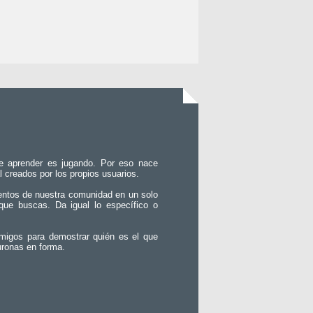
e aprender es jugando. Por eso nace
l creados por los propios usuarios.
entos de nuestra comunidad en un solo
que buscas. Da igual lo específico o
migos para demostrar quién es el que
uronas en forma.