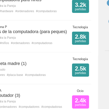
3.2k
ra la Pareja
partidas
#hardware
#ordenadores
#computadoras
ena P
Tecnología
s de la computadora (para peques)
2.8k
ra la Pareja
partidas
#niños
#ordenadores
#computadoras
Tecnología
jeta madre (1)
2.5k
mudo
partidas
ores
#placa base
#computadoras
A
Ocio
utador (3)
2.4k
ra la Pareja
partidas
ordenadores
#computadores
#computadoras