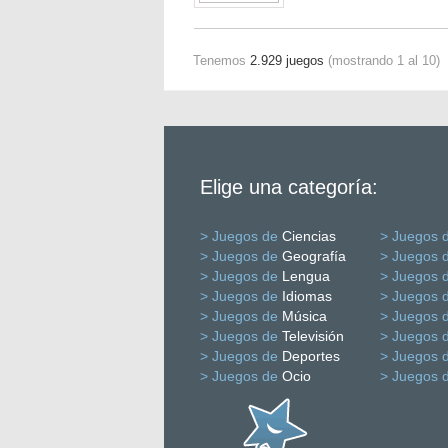
Tenemos
2.929 juegos
(mostrando 1 al 10)
Elige una categoría:
> Juegos de
Ciencias
> Juegos 
> Juegos de
Geografía
> Juegos 
> Juegos de
Lengua
> Juegos 
> Juegos de
Idiomas
> Juegos 
> Juegos de
Música
> Juegos 
> Juegos de
Televisión
> Juegos 
> Juegos de
Deportes
> Juegos 
> Juegos de
Ocio
> Juegos 