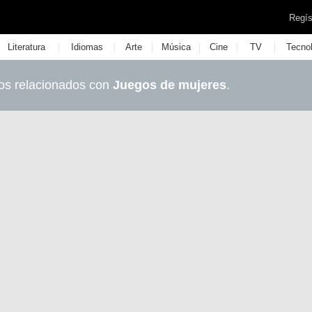
Regís
|
|
|
|
|
|
Literatura
Idiomas
Arte
Música
Cine
TV
Tecno
os relacionados con
Juegos de mujeres
.