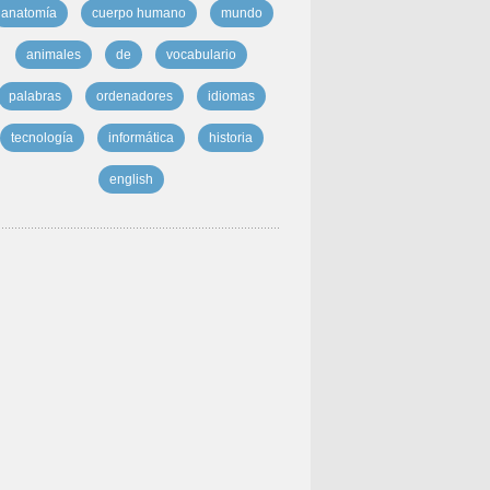
anatomía
cuerpo humano
mundo
animales
de
vocabulario
palabras
ordenadores
idiomas
tecnología
informática
historia
english