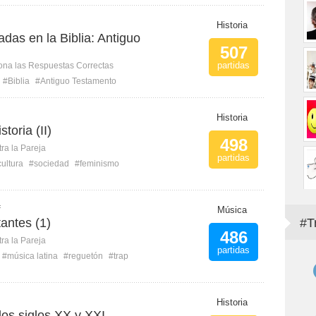
Historia
das en la Biblia: Antiguo
507
partidas
ona las Respuestas Correctas
#Biblia
#Antiguo Testamento
Historia
toria (II)
498
ra la Pareja
partidas
ultura
#sociedad
#feminismo
f
Música
tantes (1)
#T
486
ra la Pareja
partidas
#música latina
#reguetón
#trap
Historia
los siglos XX y XXI