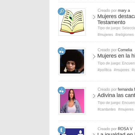
Creado por
mary a
Mujeres destaca
Testamento
Tipo de juego:
Selecci
#mujeres
#religiones
Creado por
Cornelia
Mujeres en la his
Tipo de juego:
Encuent
#política
#mujeres
#c
Creado por
fernanda 
Adivina las can
Tipo de juego:
Encuent
#cantantes
#mujeres
Creado por
ROSA V
La igualdad en 