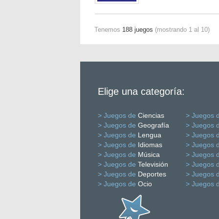
Tenemos
188 juegos
(mostrando 1 al 10)
Elige una categoría:
> Juegos de
Ciencias
> Juegos 
> Juegos de
Geografía
> Juegos 
> Juegos de
Lengua
> Juegos 
> Juegos de
Idiomas
> Juegos 
> Juegos de
Música
> Juegos 
> Juegos de
Televisión
> Juegos 
> Juegos de
Deportes
> Juegos 
> Juegos de
Ocio
> Juegos 