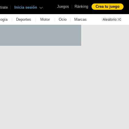
|
Juegos
Ránking
Crea tu juego
|
trate
Inicia sesión
|
|
|
|
logía
Deportes
Motor
Ocio
Marcas