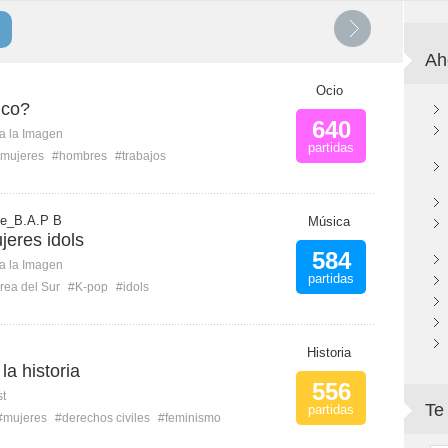
Ah
Ocio
ico?
640
ca la Imagen
partidas
mujeres
#hombres
#trabajos
ye_B.A.P B
Música
eres idols
584
ca la Imagen
partidas
rea del Sur
#K-pop
#idols
Historia
la historia
556
st
Te
partidas
#mujeres
#derechos civiles
#feminismo