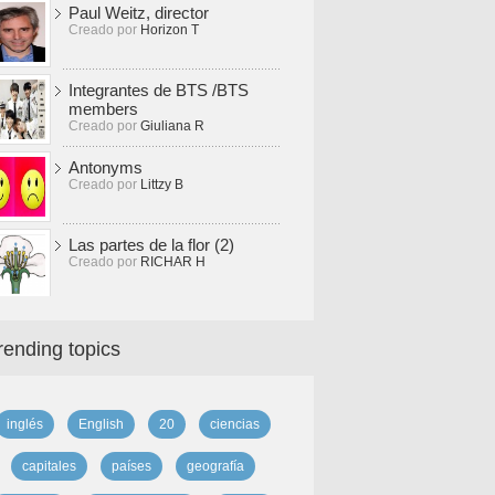
Paul Weitz, director
Creado por
Horizon T
Integrantes de BTS /BTS
members
Creado por
Giuliana R
Antonyms
Creado por
Littzy B
Las partes de la flor (2)
Creado por
RICHAR H
rending topics
inglés
English
20
ciencias
capitales
países
geografía