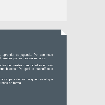
e aprender es jugando. Por eso nace
l creados por los propios usuarios.
entos de nuestra comunidad en un solo
que buscas. Da igual lo específico o
migos para demostrar quién es el que
uronas en forma.