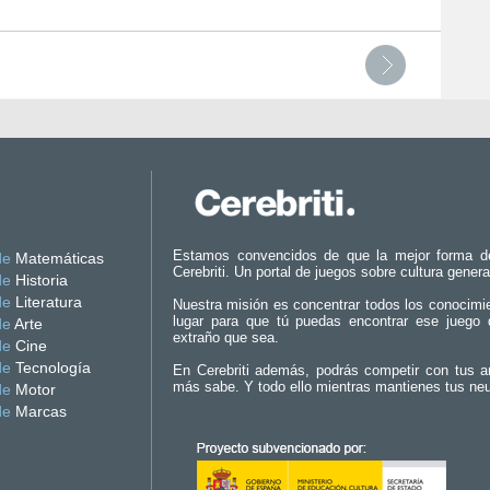
Estamos convencidos de que la mejor forma d
de
Matemáticas
Cerebriti. Un portal de juegos sobre cultura genera
de
Historia
de
Literatura
Nuestra misión es concentrar todos los conocimi
lugar para que tú puedas encontrar ese juego 
de
Arte
extraño que sea.
de
Cine
de
Tecnología
En Cerebriti además, podrás competir con tus a
más sabe. Y todo ello mientras mantienes tus ne
de
Motor
de
Marcas