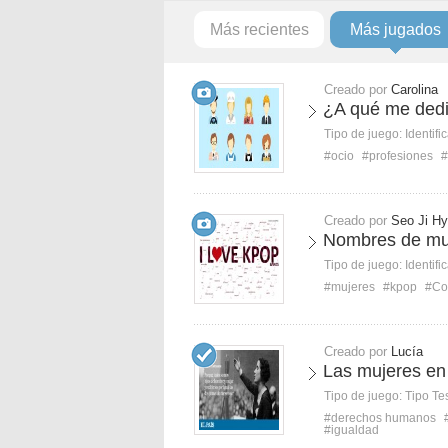
Más recientes
Más jugados
Creado por
Carolina
¿A qué me ded
Tipo de juego:
Identifi
#ocio
#profesiones
#
Creado por
Seo Ji H
Nombres de muj
Tipo de juego:
Identifi
#mujeres
#kpop
#Co
Creado por
Lucía
Las mujeres en 
Tipo de juego:
Tipo Te
#derechos humanos
#igualdad