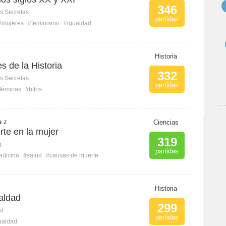
346
s Secretas
partidas
#mujeres
#feminismo
#igualdad
Historia
 de la Historia
332
s Secretas
partidas
féminas
#hitos
a z
Ciencias
te en la mujer
319
g
partidas
dicina
#salud
#causas de muerte
Historia
aldad
299
st
partidas
ualdad