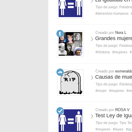
Tipo de juego:
Palabra
#derechos humanos
Creado por
Nora L
Grandes mujeres
Tipo de juego:
Palabra
#Historia
#mujeres
#
Creado por
esmerald
Causas de muer
Tipo de juego:
Ránkin
#mujer
#mujeres
#me
Creado por
ROSA V
Test Ley de Igu
Tipo de juego:
Tipo Te
#mujeres
#leyes
#ig