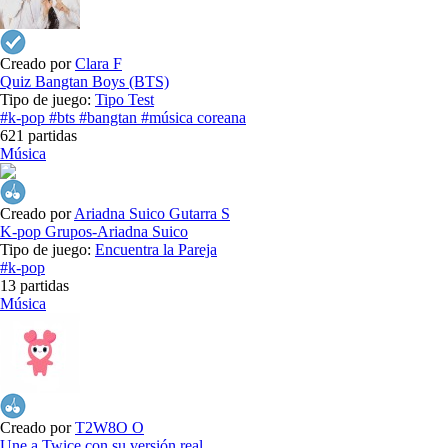
Creado por
Clara F
Quiz Bangtan Boys (BTS)
Tipo de juego:
Tipo Test
#k-pop
#bts
#bangtan
#música coreana
621 partidas
Música
Creado por
Ariadna Suico Gutarra S
K-pop Grupos-Ariadna Suico
Tipo de juego:
Encuentra la Pareja
#k-pop
13 partidas
Música
Creado por
T2W8O O
Une a Twice con su versión real