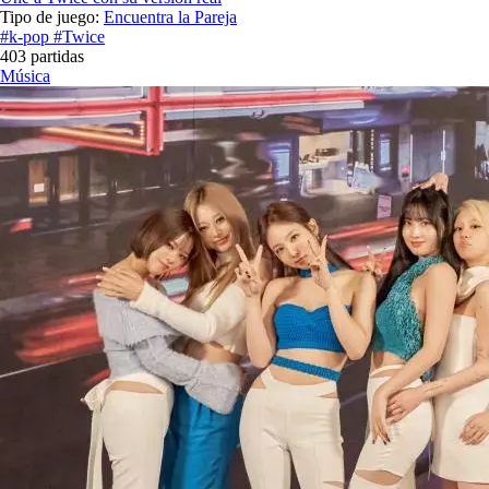
Tipo de juego:
Encuentra la Pareja
#k-pop
#Twice
403 partidas
Música