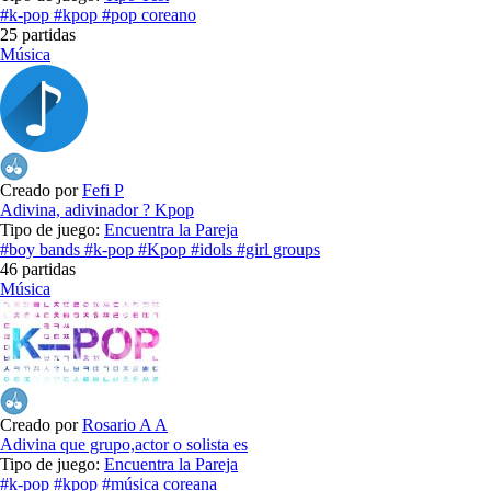
#k-pop
#kpop
#pop coreano
25 partidas
Música
Creado por
Fefi P
Adivina, adivinador ? Kpop
Tipo de juego:
Encuentra la Pareja
#boy bands
#k-pop
#Kpop
#idols
#girl groups
46 partidas
Música
Creado por
Rosario A A
Adivina que grupo,actor o solista es
Tipo de juego:
Encuentra la Pareja
#k-pop
#kpop
#música coreana