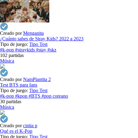
Creado por
Menganita
¿Cuánto sabes de Stray Kids? 2022 a 2023
Tipo de juego:
Tipo Test
#k-pop
#straykids
#stay
#skz
102 partidas
Música
Creado por
NamPlantita 2
Test BTS para fans
Tipo de juego:
Tipo Test
#k-pop
#kpop
#BTS
#pop coreano
30 partidas
Música
Creado por
cintia p
Qué es el K-Pop
Tipo de juego:
Tipo Test