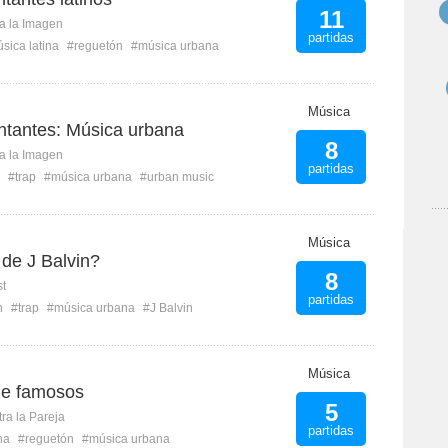
11
ca la Imagen
partidas
sica latina
#reguetón
#música urbana
Música
tantes: Música urbana
8
ca la Imagen
partidas
#trap
#música urbana
#urban music
Música
de J Balvin?
8
st
partidas
n
#trap
#música urbana
#J Balvin
Música
de famosos
5
ra la Pareja
partidas
na
#reguetón
#música urbana