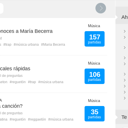
Ah
Música
onoces a María Becerra
157
st
partidas
s
#trap
#música urbana
#Maria Becerra
Música
cales rápidas
106
l de preguntas
partidas
aeton
#reguetón
#trap
#música urbana
 A
Música
a canción?
35
l de preguntas
Te
partidas
atina
#reguetón
#reggaetón
#música urbana