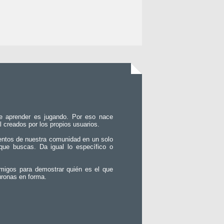
e aprender es jugando. Por eso nace
l creados por los propios usuarios.
entos de nuestra comunidad en un solo
que buscas. Da igual lo específico o
migos para demostrar quién es el que
uronas en forma.