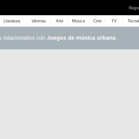
Regís
|
|
|
|
|
|
Literatura
Idiomas
Arte
Música
Cine
TV
Tecno
s relacionados con
Juegos de música urbana
.