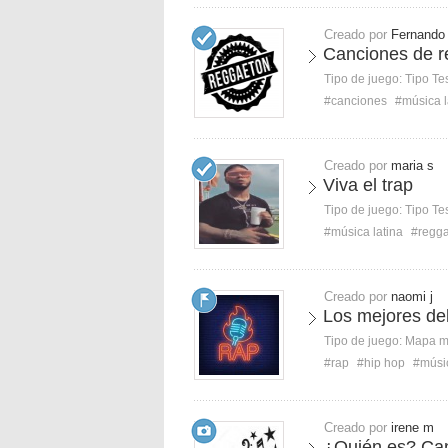
Creado por
Fernando
Canciones de r
Tipo de juego:
Tipo Te
#canciones
#música l
Creado por
maria s
Viva el trap
Tipo de juego:
Tipo Te
#música latina
#regg
Creado por
naomi j
Los mejores del
Tipo de juego:
Mapa 
#rap
#hip hop
#músi
Creado por
irene m
¿Quién es? Can