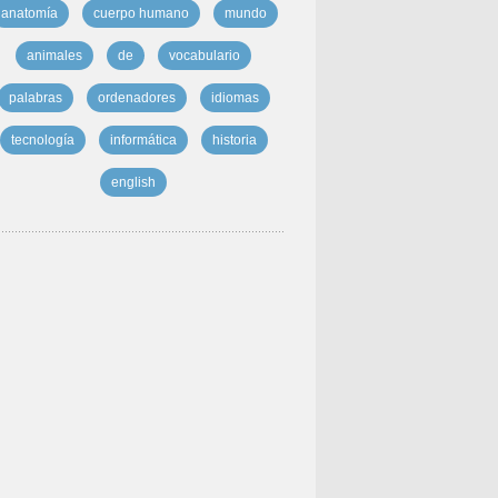
anatomía
cuerpo humano
mundo
animales
de
vocabulario
palabras
ordenadores
idiomas
tecnología
informática
historia
english