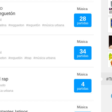
 D
Música
eguetón
28
st
partidas
atina
#reggaeton
#reguetón
#música urbana
Música
34
st
partidas
aeton
#reguetón
#trap
#música urbana
Música
 rap
#T
4
mudo
partidas
ca urbana
Música
tantes latinos