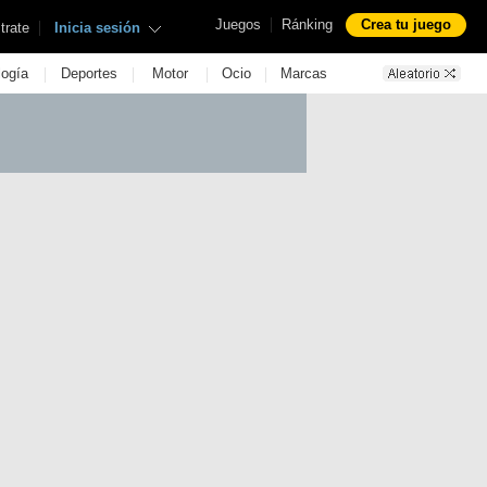
|
Juegos
Ránking
Crea tu juego
|
trate
Inicia sesión
|
|
|
|
logía
Deportes
Motor
Ocio
Marcas