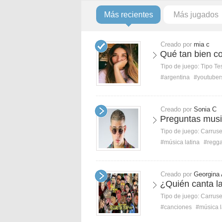
Más recientes
Más jugados
Creado por
mia c
Qué tan bien c
Tipo de juego:
Tipo Te
#argentina
#youtuber
Creado por
Sonia C
Preguntas musi
Tipo de juego:
Carruse
#música latina
#regg
Creado por
Georgina
¿Quién canta l
Tipo de juego:
Carruse
#canciones
#música l