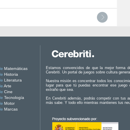
Estamos convencidos de que la mejor forma d
de
Matemáticas
Cerebriti. Un portal de juegos sobre cultura genera
de
Historia
de
Literatura
Nuestra misión es concentrar todos los conocimi
lugar para que tú puedas encontrar ese juego 
de
Arte
extraño que sea.
de
Cine
de
Tecnología
En Cerebriti además, podrás competir con tus a
más sabe. Y todo ello mientras mantienes tus ne
de
Motor
de
Marcas