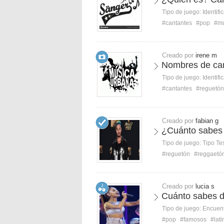
Tipo de juego:
Identifi
#cantantes
#pop
#mú
Creado por
irene m
Nombres de can
Tipo de juego:
Identifi
#cantantes
#reguetón
Creado por
fabian g
¿Cuánto sabes 
Tipo de juego:
Tipo Te
#reguetón
#reggaetó
Creado por
lucia s
Cuánto sabes 
Tipo de juego:
Encuent
#pop
#famosos
#lati