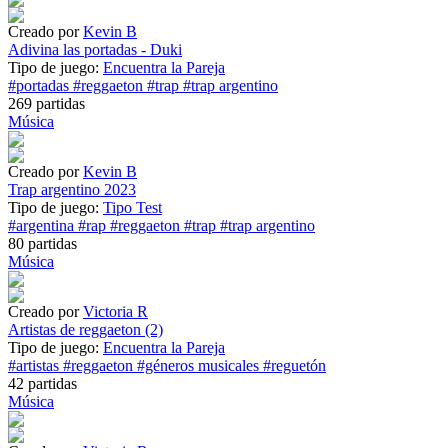
Creado por
Kevin B
Adivina las portadas - Duki
Tipo de juego:
Encuentra la Pareja
#portadas
#reggaeton
#trap
#trap argentino
269 partidas
Música
Creado por
Kevin B
Trap argentino 2023
Tipo de juego:
Tipo Test
#argentina
#rap
#reggaeton
#trap
#trap argentino
80 partidas
Música
Creado por
Victoria R
Artistas de reggaeton (2)
Tipo de juego:
Encuentra la Pareja
#artistas
#reggaeton
#géneros musicales
#reguetón
42 partidas
Música