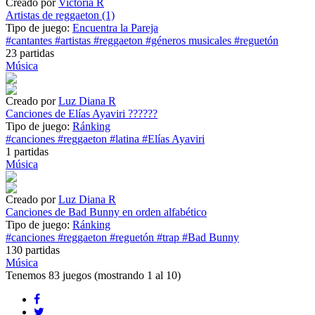
Creado por
Victoria R
Artistas de reggaeton (1)
Tipo de juego:
Encuentra la Pareja
#cantantes
#artistas
#reggaeton
#géneros musicales
#reguetón
23 partidas
Música
Creado por
Luz Diana R
Canciones de Elías Ayaviri ??????
Tipo de juego:
Ránking
#canciones
#reggaeton
#latina
#Elías Ayaviri
1 partidas
Música
Creado por
Luz Diana R
Canciones de Bad Bunny en orden alfabético
Tipo de juego:
Ránking
#canciones
#reggaeton
#reguetón
#trap
#Bad Bunny
130 partidas
Música
Tenemos
83 juegos
(mostrando 1 al 10)