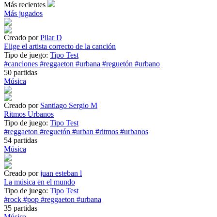
Más recientes
Más jugados
Creado por
Pilar D
Elige el artista correcto de la canción
Tipo de juego:
Tipo Test
#canciones
#reggaeton
#urbana
#reguetón
#urbano
50 partidas
Música
Creado por
Santiago Sergio M
Ritmos Urbanos
Tipo de juego:
Tipo Test
#reggaeton
#reguetón
#urban
#ritmos
#urbanos
54 partidas
Música
Creado por
juan esteban l
La música en el mundo
Tipo de juego:
Tipo Test
#rock
#pop
#reggaeton
#urbana
35 partidas
Música