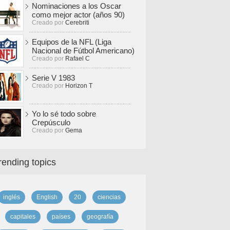
Nominaciones a los Oscar
como mejor actor (años 90)
Creado por
Cerebriti
Equipos de la NFL (Liga
Nacional de Fútbol Americano)
Creado por
Rafael C
Serie V 1983
Creado por
Horizon T
Yo lo sé todo sobre
Crepúsculo
Creado por
Gema
rending topics
inglés
English
20
ciencias
capitales
países
geografía