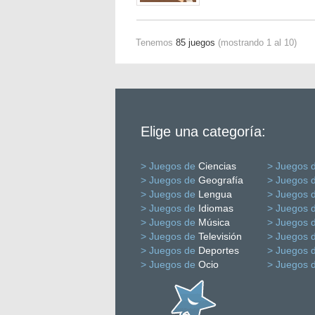
Tenemos
85 juegos
(mostrando 1 al 10)
Elige una categoría:
> Juegos de
Ciencias
> Juegos 
> Juegos de
Geografía
> Juegos 
> Juegos de
Lengua
> Juegos 
> Juegos de
Idiomas
> Juegos 
> Juegos de
Música
> Juegos 
> Juegos de
Televisión
> Juegos 
> Juegos de
Deportes
> Juegos 
> Juegos de
Ocio
> Juegos 