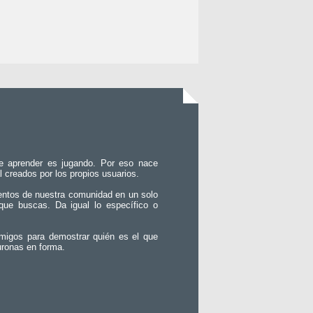
e aprender es jugando. Por eso nace
l creados por los propios usuarios.
entos de nuestra comunidad en un solo
que buscas. Da igual lo específico o
migos para demostrar quién es el que
uronas en forma.