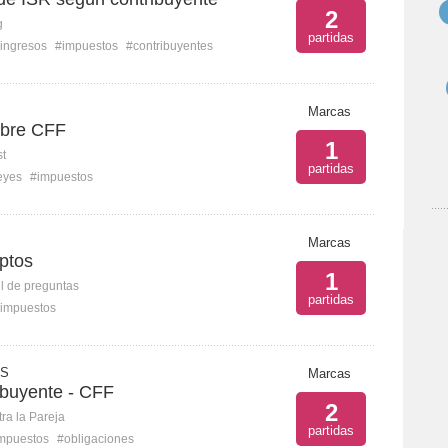
2
g
partidas
ingresos
#impuestos
#contribuyentes
Marcas
obre CFF
1
st
partidas
eyes
#impuestos
Marcas
ptos
1
l de preguntas
partidas
impuestos
 S
Marcas
tibuyente - CFF
2
ra la Pareja
partidas
mpuestos
#obligaciones