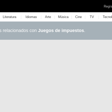
Regís
|
|
|
|
|
|
Literatura
Idiomas
Arte
Música
Cine
TV
Tecno
s relacionados con
Juegos de impuestos
.