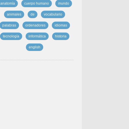
anatomía
cuerpo humano
mundo
animales
de
vocabulario
palabras
ordenadores
idiomas
tecnología
informática
historia
english