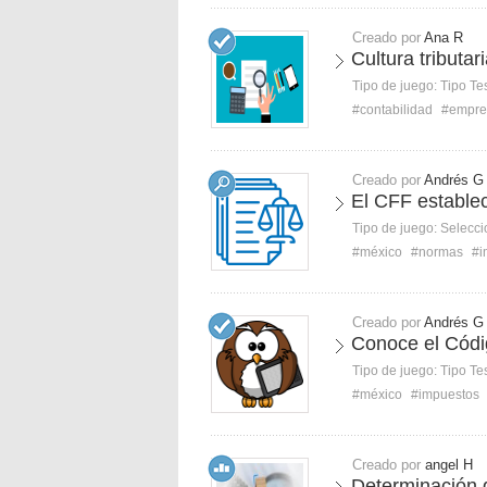
Creado por
Ana R
Cultura tributar
Tipo de juego:
Tipo Te
#contabilidad
#empre
Creado por
Andrés G
El CFF estable
Tipo de juego:
Selecci
#méxico
#normas
#i
Creado por
Andrés G
Conoce el Códi
Tipo de juego:
Tipo Te
#méxico
#impuestos
Creado por
angel H
Determinación 