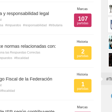
Marcas
ia y responsabilidad legal
107
st
partidas
sa
#impuestos
#responsabilidad
#tributaria
Historia
ce normas relacionadas con:
2
ona las Respuestas Correctas
partidas
mpuestos
#fiscalidad
Historia
go Fiscal de la Federación
#T
1
st
partidas
#fiscalidad
Marcas
de ISR según contribuyente