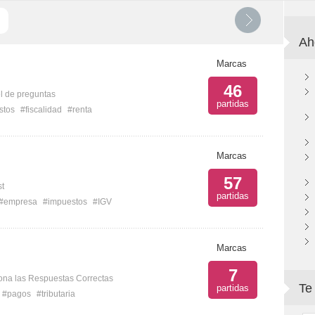
Ah
Marcas
46
l de preguntas
partidas
stos
#fiscalidad
#renta
Marcas
57
st
partidas
#empresa
#impuestos
#IGV
Marcas
7
ona las Respuestas Correctas
Te
partidas
#pagos
#tributaria