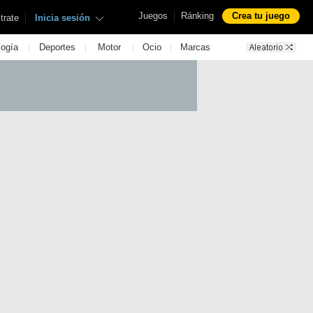
|
Juegos
Ránking
Crea tu juego
|
trate
Inicia sesión
|
|
|
|
logía
Deportes
Motor
Ocio
Marcas