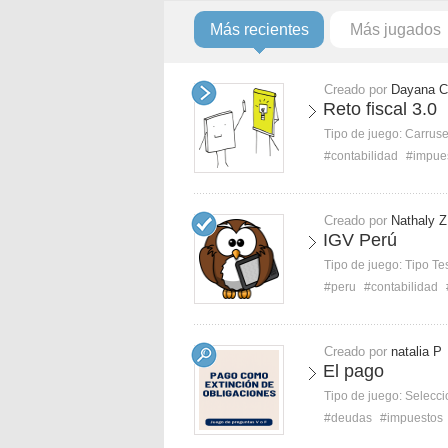
Más recientes
Más jugados
Creado por
Dayana C
Reto fiscal 3.0
Tipo de juego:
Carruse
#contabilidad
#impue
Creado por
Nathaly Z
IGV Perú
Tipo de juego:
Tipo Te
#peru
#contabilidad
Creado por
natalia P
El pago
Tipo de juego:
Selecci
#deudas
#impuestos