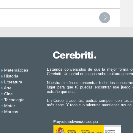
Estamos convencidos de que la mejor forma d
de
Matemáticas
Cerebriti. Un portal de juegos sobre cultura genera
de
Historia
de
Literatura
Nuestra misión es concentrar todos los conocimi
lugar para que tú puedas encontrar ese juego 
de
Arte
extraño que sea.
de
Cine
de
Tecnología
En Cerebriti además, podrás competir con tus a
más sabe. Y todo ello mientras mantienes tus ne
de
Motor
de
Marcas