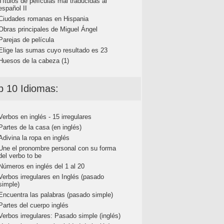
Títulos de películas mal traducidas al
español II
Ciudades romanas en Hispania
Obras principales de Miguel Ángel
Parejas de película
Elige las sumas cuyo resultado es 23
Huesos de la cabeza (1)
p 10 Idiomas:
Verbos en inglés - 15 irregulares
Partes de la casa (en inglés)
Adivina la ropa en inglés
Une el pronombre personal con su forma
del verbo to be
Números en inglés del 1 al 20
Verbos irregulares en Inglés (pasado
simple)
Encuentra las palabras (pasado simple)
Partes del cuerpo inglés
Verbos irregulares: Pasado simple (inglés)