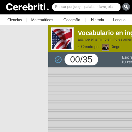
|
|
|
|
|
Ciencias
Matemáticas
Geografía
Historia
Lengua
Vocabulario en in
Escribe el término en inglés amer
Creado por:
Diego
00/35