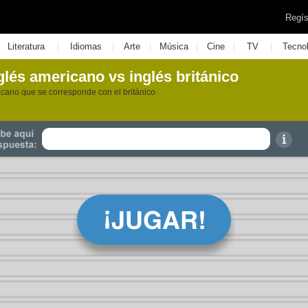
Regís
|
|
|
|
|
|
Literatura
Idiomas
Arte
Música
Cine
TV
Tecno
glés americano vs inglés británico
icano que se corresponde con el británico