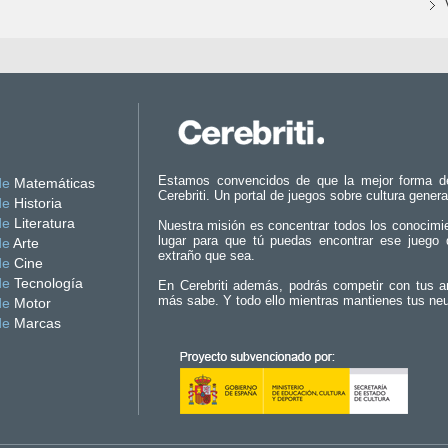
Estamos convencidos de que la mejor forma d
de
Matemáticas
Cerebriti. Un portal de juegos sobre cultura genera
de
Historia
de
Literatura
Nuestra misión es concentrar todos los conocimi
lugar para que tú puedas encontrar ese juego 
de
Arte
extraño que sea.
de
Cine
de
Tecnología
En Cerebriti además, podrás competir con tus a
más sabe. Y todo ello mientras mantienes tus ne
de
Motor
de
Marcas