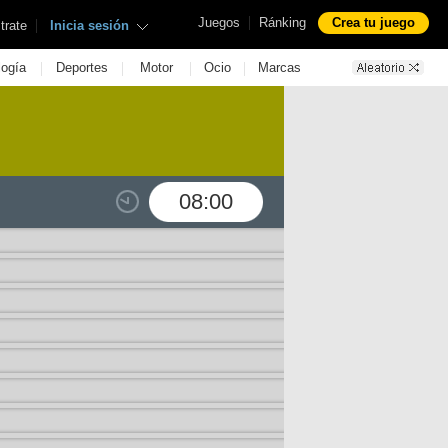
|
Juegos
Ránking
Crea tu juego
|
trate
Inicia sesión
|
|
|
|
logía
Deportes
Motor
Ocio
Marcas
08:00