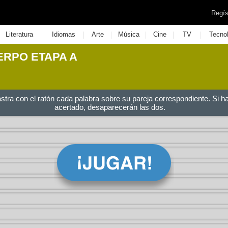
Regís
|
|
|
|
|
|
Literatura
Idiomas
Arte
Música
Cine
TV
Tecno
ERPO ETAPA A
astra con el ratón cada palabra sobre su pareja correspondiente. Si h
acertado, desaparecerán las dos.