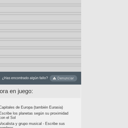
¿Has encontrado algún fallo?
ora en juego:
Capitales de Europa (también Eurasia)
Escribe los planetas según su proximidad
con el Sol
Vocalista y grupo musical - Escribe sus
nombres