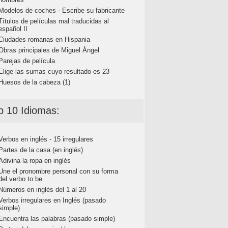
Modelos de coches - Escribe su fabricante
Títulos de películas mal traducidas al
español II
Ciudades romanas en Hispania
Obras principales de Miguel Ángel
Parejas de película
Elige las sumas cuyo resultado es 23
Huesos de la cabeza (1)
p 10 Idiomas:
Verbos en inglés - 15 irregulares
Partes de la casa (en inglés)
Adivina la ropa en inglés
Une el pronombre personal con su forma
del verbo to be
Números en inglés del 1 al 20
Verbos irregulares en Inglés (pasado
simple)
Encuentra las palabras (pasado simple)