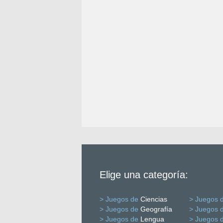
Elige una categoría:
> Juegos de
Ciencias
> Juegos 
> Juegos de
Geografía
> Juegos 
> Juegos de
Lengua
> Juegos 