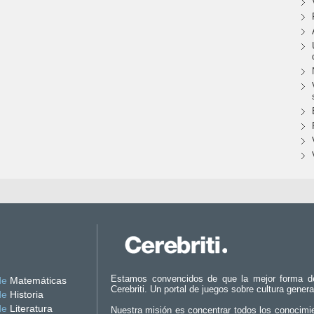
Estamos convencidos de que la mejor forma d
de
Matemáticas
Cerebriti. Un portal de juegos sobre cultura genera
de
Historia
de
Literatura
Nuestra misión es concentrar todos los conocimi