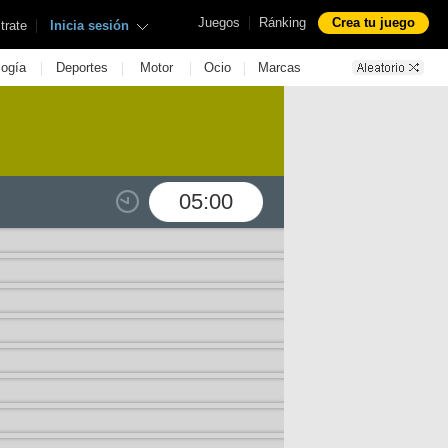
|
Juegos
Ránking
Crea tu juego
|
trate
Inicia sesión
|
|
|
|
logía
Deportes
Motor
Ocio
Marcas
05:00