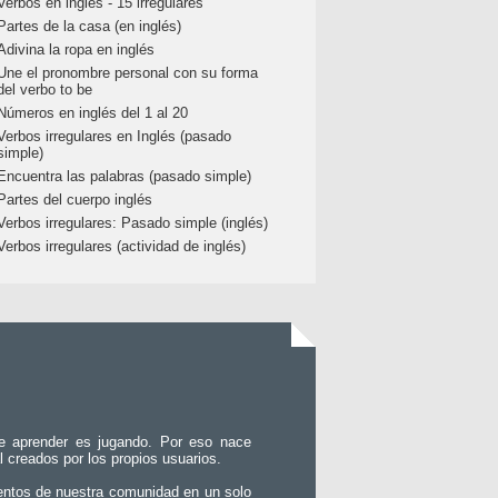
Verbos en inglés - 15 irregulares
Partes de la casa (en inglés)
Adivina la ropa en inglés
Une el pronombre personal con su forma
del verbo to be
Números en inglés del 1 al 20
Verbos irregulares en Inglés (pasado
simple)
Encuentra las palabras (pasado simple)
Partes del cuerpo inglés
Verbos irregulares: Pasado simple (inglés)
Verbos irregulares (actividad de inglés)
e aprender es jugando. Por eso nace
l creados por los propios usuarios.
entos de nuestra comunidad en un solo