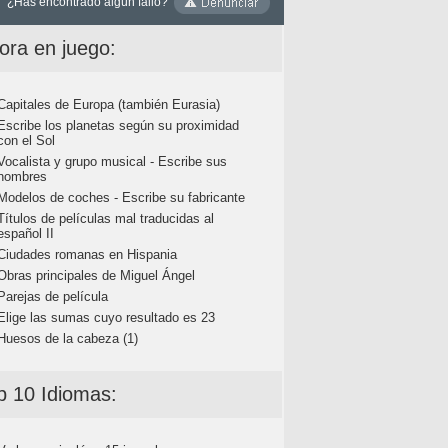
¿Has encontrado algún fallo?
ora en juego:
Capitales de Europa (también Eurasia)
Escribe los planetas según su proximidad
con el Sol
Vocalista y grupo musical - Escribe sus
nombres
Modelos de coches - Escribe su fabricante
Títulos de películas mal traducidas al
español II
Ciudades romanas en Hispania
Obras principales de Miguel Ángel
Parejas de película
Elige las sumas cuyo resultado es 23
Huesos de la cabeza (1)
p 10 Idiomas: