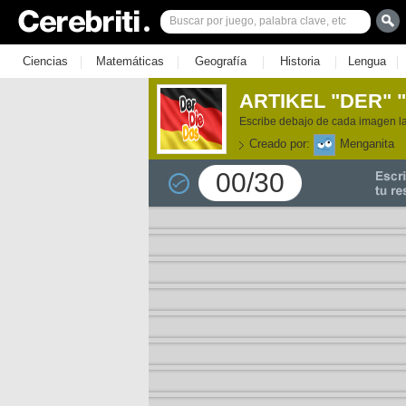
|
|
|
|
|
Ciencias
Matemáticas
Geografía
Historia
Lengua
ARTIKEL "DER" "
Escribe debajo de cada imagen la
Creado por:
Menganita
00/30