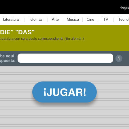
Regís
|
|
|
|
|
|
Literatura
Idiomas
Arte
Música
Cine
TV
Tecno
DIE" "DAS"
 palabra con su artículo correspondiente.(En alemán)