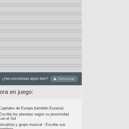
¿Has encontrado algún fallo?
ora en juego:
Capitales de Europa (también Eurasia)
Escribe los planetas según su proximidad
con el Sol
Vocalista y grupo musical - Escribe sus
nombres