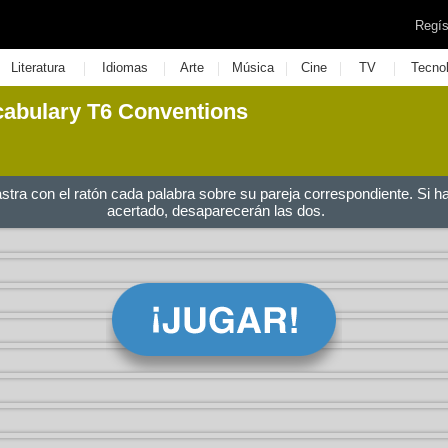
Regís
|
|
|
|
|
|
Literatura
Idiomas
Arte
Música
Cine
TV
Tecno
cabulary T6 Conventions
astra con el ratón cada palabra sobre su pareja correspondiente. Si h
acertado, desaparecerán las dos.