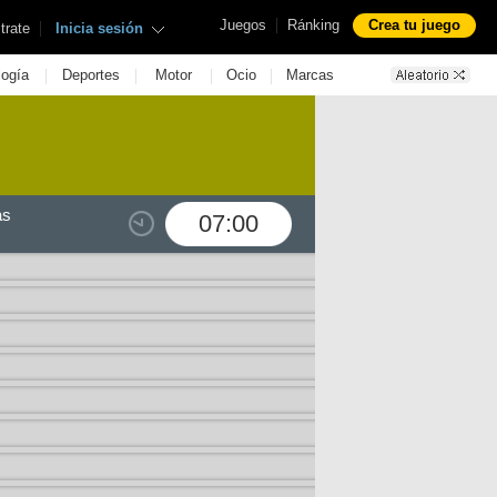
|
Juegos
Ránking
Crea tu juego
|
trate
Inicia sesión
|
|
|
|
logía
Deportes
Motor
Ocio
Marcas
as
07:00