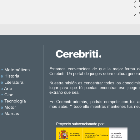
Estamos convencidos de que la mejor forma d
de
Matemáticas
Cerebriti. Un portal de juegos sobre cultura genera
de
Historia
de
Literatura
Nuestra misión es concentrar todos los conocimi
lugar para que tú puedas encontrar ese juego 
de
Arte
extraño que sea.
de
Cine
de
Tecnología
En Cerebriti además, podrás competir con tus a
más sabe. Y todo ello mientras mantienes tus ne
de
Motor
de
Marcas