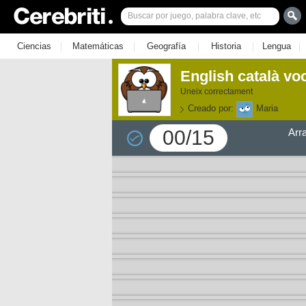
|
|
|
|
|
Ciencias
Matemáticas
Geografía
Historia
Lengua
English català vo
Uneix correctament
Creado por:
Maria
00/15
Arr