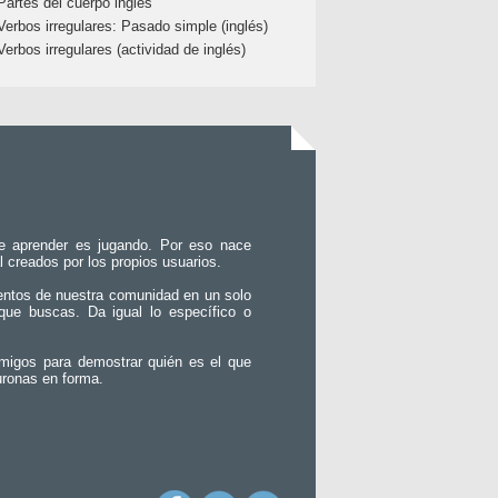
Partes del cuerpo inglés
Verbos irregulares: Pasado simple (inglés)
Verbos irregulares (actividad de inglés)
e aprender es jugando. Por eso nace
l creados por los propios usuarios.
entos de nuestra comunidad en un solo
que buscas. Da igual lo específico o
migos para demostrar quién es el que
uronas en forma.