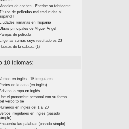
Modelos de coches - Escribe su fabricante
Títulos de películas mal traducidas al
español II
Ciudades romanas en Hispania
Obras principales de Miguel Ángel
Parejas de película
Elige las sumas cuyo resultado es 23
Huesos de la cabeza (1)
p 10 Idiomas:
Verbos en inglés - 15 irregulares
Partes de la casa (en inglés)
Adivina la ropa en inglés
Une el pronombre personal con su forma
del verbo to be
Números en inglés del 1 al 20
Verbos irregulares en Inglés (pasado
simple)
Encuentra las palabras (pasado simple)