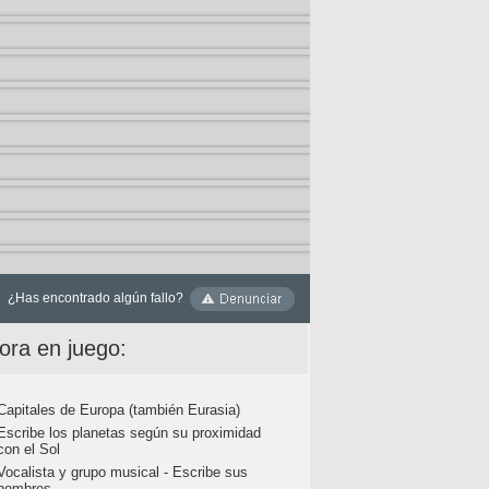
¿Has encontrado algún fallo?
ora en juego:
Capitales de Europa (también Eurasia)
Escribe los planetas según su proximidad
con el Sol
Vocalista y grupo musical - Escribe sus
nombres