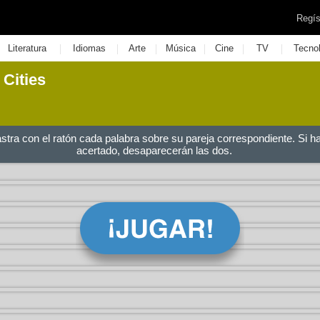
Regís
|
|
|
|
|
|
Literatura
Idiomas
Arte
Música
Cine
TV
Tecno
 Cities
astra con el ratón cada palabra sobre su pareja correspondiente. Si h
acertado, desaparecerán las dos.