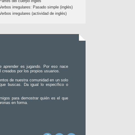
Partes del cuerpo inglés
Verbos irregulares: Pasado simple (inglés)
Verbos irregulares (actividad de inglés)
e aprender es jugando. Por eso nace
l creados por los propios usuarios.
entos de nuestra comunidad en un solo
que buscas. Da igual lo específico o
migos para demostrar quién es el que
uronas en forma.