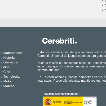
Estamos convencidos de que la mejor forma d
de
Matemáticas
Cerebriti. Un portal de juegos sobre cultura genera
de
Historia
de
Literatura
Nuestra misión es concentrar todos los conocimi
lugar para que tú puedas encontrar ese juego 
de
Arte
extraño que sea.
de
Cine
de
Tecnología
En Cerebriti además, podrás competir con tus a
más sabe. Y todo ello mientras mantienes tus ne
de
Motor
de
Marcas