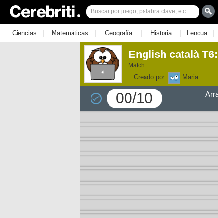
|
|
|
|
|
Ciencias
Matemáticas
Geografía
Historia
Lengua
English català T6:
Match
Creado por:
Maria
00/10
Arr