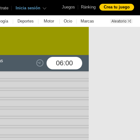
|
Juegos
Ránking
Crea tu juego
|
trate
Inicia sesión
|
|
|
|
logía
Deportes
Motor
Ocio
Marcas
as
06:00