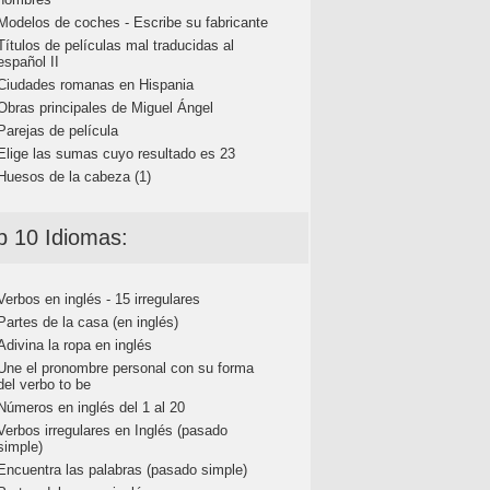
Modelos de coches - Escribe su fabricante
Títulos de películas mal traducidas al
español II
Ciudades romanas en Hispania
Obras principales de Miguel Ángel
Parejas de película
Elige las sumas cuyo resultado es 23
Huesos de la cabeza (1)
p 10 Idiomas:
Verbos en inglés - 15 irregulares
Partes de la casa (en inglés)
Adivina la ropa en inglés
Une el pronombre personal con su forma
del verbo to be
Números en inglés del 1 al 20
Verbos irregulares en Inglés (pasado
simple)
Encuentra las palabras (pasado simple)