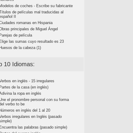
Modelos de coches - Escribe su fabricante
Títulos de películas mal traducidas al
español II
Ciudades romanas en Hispania
Obras principales de Miguel Ángel
Parejas de película
Elige las sumas cuyo resultado es 23
Huesos de la cabeza (1)
p 10 Idiomas:
Verbos en inglés - 15 irregulares
Partes de la casa (en inglés)
Adivina la ropa en inglés
Une el pronombre personal con su forma
del verbo to be
Números en inglés del 1 al 20
Verbos irregulares en Inglés (pasado
simple)
Encuentra las palabras (pasado simple)