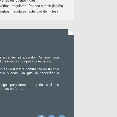
Partes del cuerpo inglés
Verbos irregulares: Pasado simple (inglés)
Verbos irregulares (actividad de inglés)
e aprender es jugando. Por eso nace
l creados por los propios usuarios.
entos de nuestra comunidad en un solo
que buscas. Da igual lo específico o
migos para demostrar quién es el que
uronas en forma.