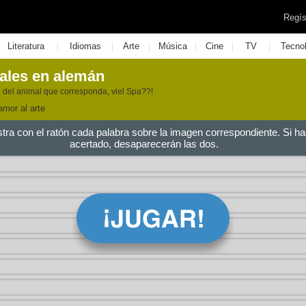
Regís
|
|
|
|
|
|
Literatura
Idiomas
Arte
Música
Cine
TV
Tecno
ales en alemán
 del animal que corresponda, viel Spa??!
mor al arte
stra con el ratón cada palabra sobre la imagen correspondiente. Si ha
acertado, desaparecerán las dos.