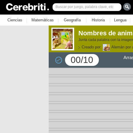
|
|
|
|
|
Ciencias
Matemáticas
Geografía
Historia
Lengua
Nombres de anim
Junta cada palabra con la imagen
Creado por:
Alemán por a
00/10
Arra