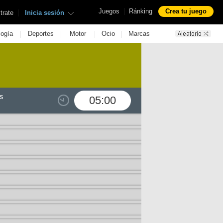
|
Juegos
Ránking
Crea tu juego
|
trate
Inicia sesión
|
|
|
|
logía
Deportes
Motor
Ocio
Marcas
s
05:00