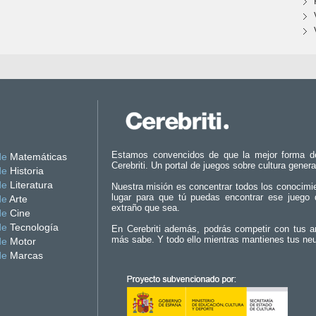
Estamos convencidos de que la mejor forma d
de
Matemáticas
Cerebriti. Un portal de juegos sobre cultura genera
de
Historia
de
Literatura
Nuestra misión es concentrar todos los conocimi
lugar para que tú puedas encontrar ese juego 
de
Arte
extraño que sea.
de
Cine
de
Tecnología
En Cerebriti además, podrás competir con tus a
más sabe. Y todo ello mientras mantienes tus ne
de
Motor
de
Marcas