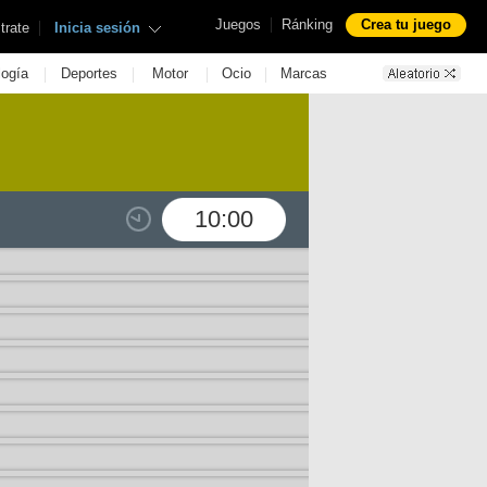
|
Juegos
Ránking
Crea tu juego
|
trate
Inicia sesión
|
|
|
|
logía
Deportes
Motor
Ocio
Marcas
10:00