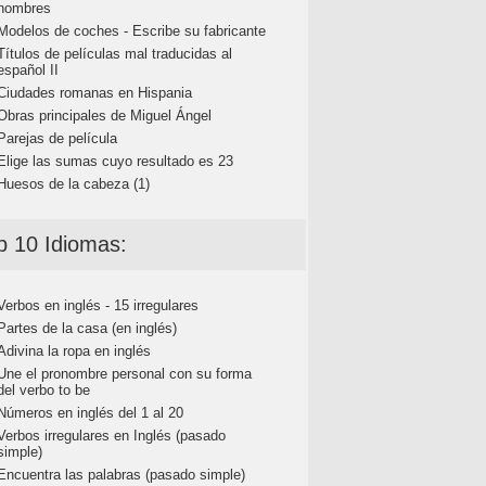
nombres
Modelos de coches - Escribe su fabricante
Títulos de películas mal traducidas al
español II
Ciudades romanas en Hispania
Obras principales de Miguel Ángel
Parejas de película
Elige las sumas cuyo resultado es 23
Huesos de la cabeza (1)
p 10 Idiomas:
Verbos en inglés - 15 irregulares
Partes de la casa (en inglés)
Adivina la ropa en inglés
Une el pronombre personal con su forma
del verbo to be
Números en inglés del 1 al 20
Verbos irregulares en Inglés (pasado
simple)
Encuentra las palabras (pasado simple)