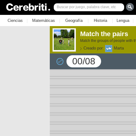
|
|
|
|
|
Ciencias
Matemáticas
Geografía
Historia
Lengua
Match the pairs
Match the groups of people with th
Creado por:
Marta
00/08