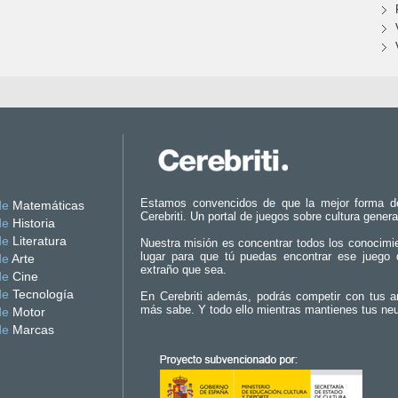
Estamos convencidos de que la mejor forma d
de
Matemáticas
Cerebriti. Un portal de juegos sobre cultura genera
de
Historia
de
Literatura
Nuestra misión es concentrar todos los conocimi
lugar para que tú puedas encontrar ese juego 
de
Arte
extraño que sea.
de
Cine
de
Tecnología
En Cerebriti además, podrás competir con tus a
más sabe. Y todo ello mientras mantienes tus ne
de
Motor
de
Marcas