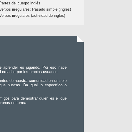
Partes del cuerpo inglés
Verbos irregulares: Pasado simple (inglés)
Verbos irregulares (actividad de inglés)
e aprender es jugando. Por eso nace
l creados por los propios usuarios.
entos de nuestra comunidad en un solo
que buscas. Da igual lo específico o
migos para demostrar quién es el que
uronas en forma.