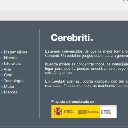
Estamos convencidos de que la mejor forma d
de
Matemáticas
Cerebriti. Un portal de juegos sobre cultura genera
de
Historia
de
Literatura
Nuestra misión es concentrar todos los conocimi
lugar para que tú puedas encontrar ese juego 
de
Arte
extraño que sea.
de
Cine
de
Tecnología
En Cerebriti además, podrás competir con tus a
más sabe. Y todo ello mientras mantienes tus ne
de
Motor
de
Marcas