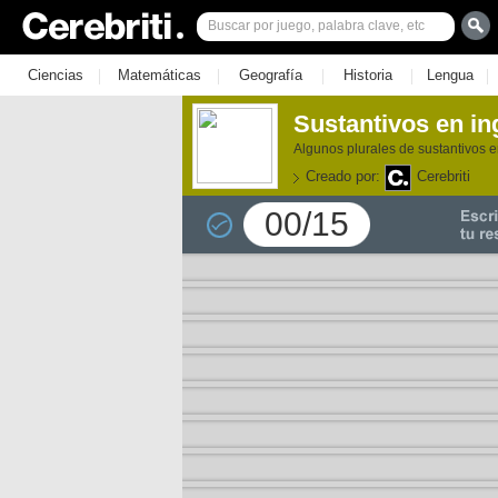
|
|
|
|
|
Ciencias
Matemáticas
Geografía
Historia
Lengua
Sustantivos en ing
Algunos plurales de sustantivos e
Creado por:
Cerebriti
00/15