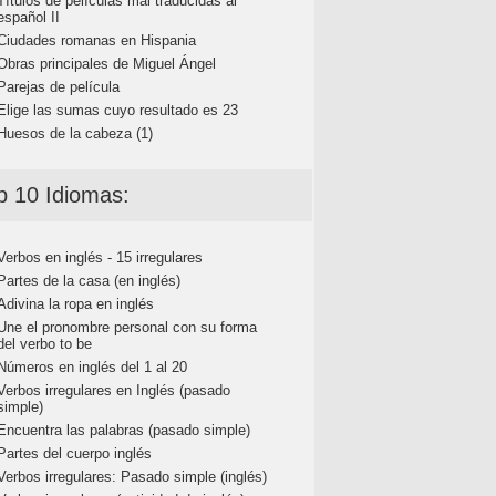
Títulos de películas mal traducidas al
español II
Ciudades romanas en Hispania
Obras principales de Miguel Ángel
Parejas de película
Elige las sumas cuyo resultado es 23
Huesos de la cabeza (1)
p 10 Idiomas:
Verbos en inglés - 15 irregulares
Partes de la casa (en inglés)
Adivina la ropa en inglés
Une el pronombre personal con su forma
del verbo to be
Números en inglés del 1 al 20
Verbos irregulares en Inglés (pasado
simple)
Encuentra las palabras (pasado simple)
Partes del cuerpo inglés
Verbos irregulares: Pasado simple (inglés)