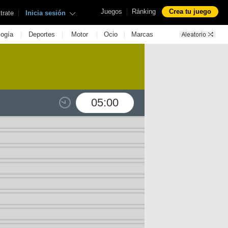
|
Juegos
Ránking
Crea tu juego
|
trate
Inicia sesión
|
|
|
|
logía
Deportes
Motor
Ocio
Marcas
05:00