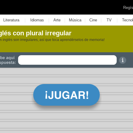
Regís
|
|
|
|
|
|
Literatura
Idiomas
Arte
Música
Cine
TV
Tecno
lés con plural irregular
n inglés son irregulares, así que toca aprendérselos de memoria!