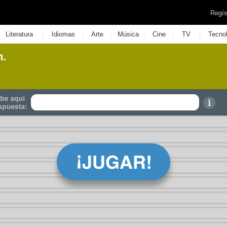
Regís
|
|
|
|
|
|
Literatura
Idiomas
Arte
Música
Cine
TV
Tecno
n.
.