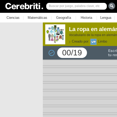
|
|
|
|
|
Ciencias
Matemáticas
Geografía
Historia
Lengua
La ropa en alemá
Vocabulario de la ropa en alemán
Creado por:
Limbo
00/19