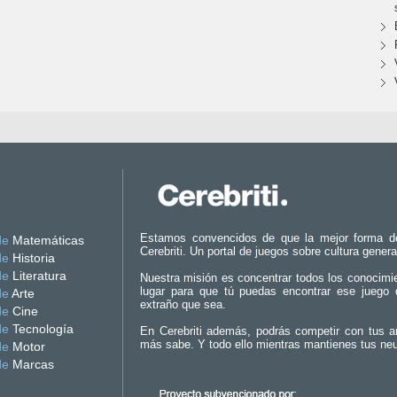
Estamos convencidos de que la mejor forma d
de
Matemáticas
Cerebriti. Un portal de juegos sobre cultura genera
de
Historia
de
Literatura
Nuestra misión es concentrar todos los conocimi
lugar para que tú puedas encontrar ese juego 
de
Arte
extraño que sea.
de
Cine
de
Tecnología
En Cerebriti además, podrás competir con tus a
más sabe. Y todo ello mientras mantienes tus ne
de
Motor
de
Marcas