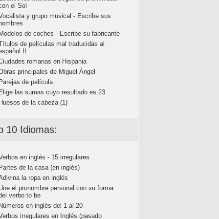
con el Sol
Vocalista y grupo musical - Escribe sus
nombres
Modelos de coches - Escribe su fabricante
Títulos de películas mal traducidas al
español II
Ciudades romanas en Hispania
Obras principales de Miguel Ángel
Parejas de película
Elige las sumas cuyo resultado es 23
Huesos de la cabeza (1)
p 10 Idiomas:
Verbos en inglés - 15 irregulares
Partes de la casa (en inglés)
Adivina la ropa en inglés
Une el pronombre personal con su forma
del verbo to be
Números en inglés del 1 al 20
Verbos irregulares en Inglés (pasado