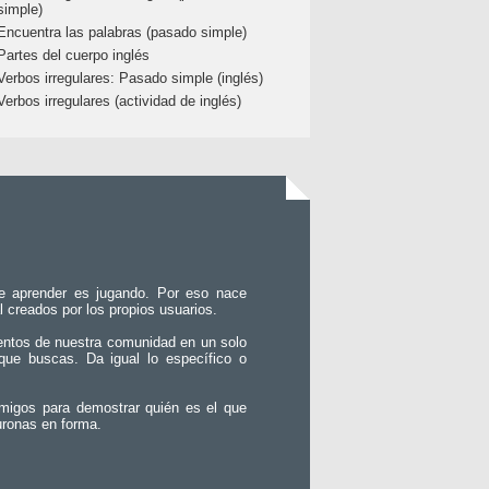
simple)
Encuentra las palabras (pasado simple)
Partes del cuerpo inglés
Verbos irregulares: Pasado simple (inglés)
Verbos irregulares (actividad de inglés)
e aprender es jugando. Por eso nace
l creados por los propios usuarios.
entos de nuestra comunidad en un solo
que buscas. Da igual lo específico o
migos para demostrar quién es el que
uronas en forma.