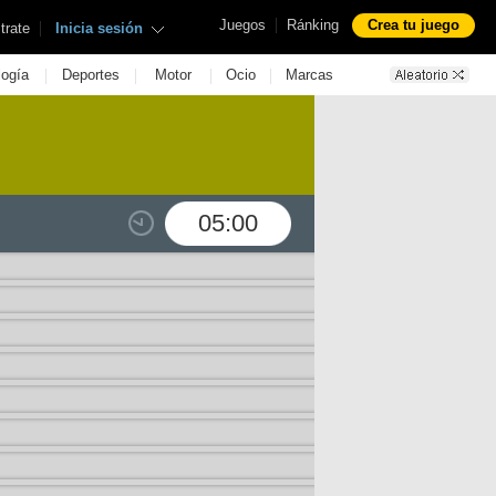
|
Juegos
Ránking
Crea tu juego
|
trate
Inicia sesión
|
|
|
|
logía
Deportes
Motor
Ocio
Marcas
05:00